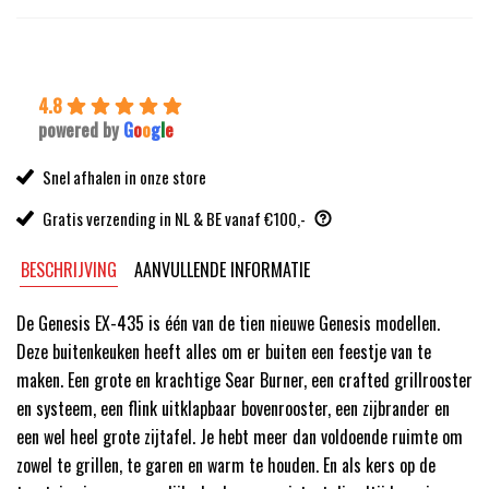
64,99.
53,99.
4.8
powered by
G
o
o
g
l
e
Snel afhalen in onze store
Gratis verzending in NL & BE vanaf €100,-
BESCHRIJVING
AANVULLENDE INFORMATIE
De Genesis EX-435 is één van de tien nieuwe Genesis modellen.
Deze buitenkeuken heeft alles om er buiten een feestje van te
maken. Een grote en krachtige Sear Burner, een crafted grillrooster
en systeem, een flink uitklapbaar bovenrooster, een zijbrander en
een wel heel grote zijtafel. Je hebt meer dan voldoende ruimte om
zowel te grillen, te garen en warm te houden. En als kers op de