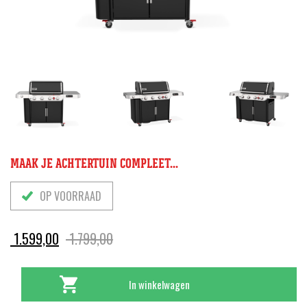
MAAK JE ACHTERTUIN COMPLEET...
OP VOORRAAD
Oorspronkelijke
Huidige
1.599,00
1.799,00
prijs
prijs
was:
is:
In winkelwagen