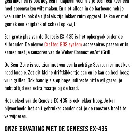
gebruiken en is ook nog een inklapbaar voor als je toch een keer een
heel speenvarken wilt maken. En niet alleen in de barbecue heb je
veel ruimte; ook de zijtafels zijn lekker ruim opgezet. Je kan er met
gemak een snijplank of schaal op kwijt.
Een grote plus van de Genesis EX-435 is het opbergvak onder de
zijbrander. De nieuwe
Crafted GBS system
accessoires passen er in,
samen met je sensoren van de Weber Connect en/of iGrill.
De Sear Zone is voorzien met van een krachtige Searburner met kek
rood knopje. Zet dit kleine driftkikkertje aan en je kan op heel hoog
vuur grillen. Ook handig als op hoge indirecte hitte wil garen. je
hebt altijd een extra maatje bij de hand.
Het deksel van de Genesis EX-435 is ook lekker hoog. Je kan
bijvoorbeeld het spit gebruiken zonder dat je de roosters hoeft te
verwijderen.
ONZE ERVARING MET DE GENESIS EX-435