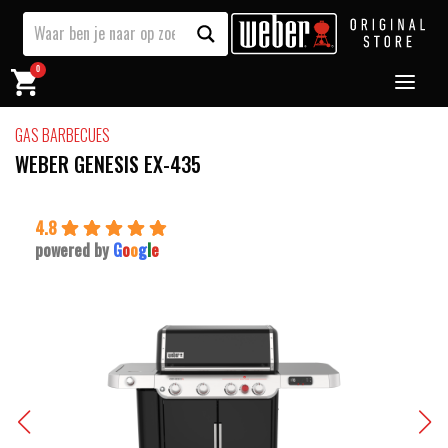
0
GAS BARBECUES
WEBER GENESIS EX-435
4.8
powered by
G
o
o
g
l
e