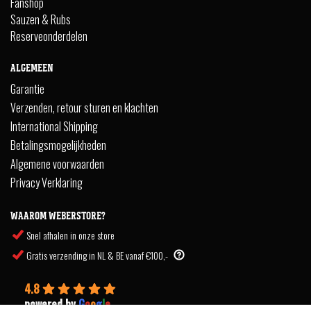
Fanshop
Sauzen & Rubs
Reserveonderdelen
ALGEMEEN
Garantie
Verzenden, retour sturen en klachten
International Shipping
Betalingsmogelijkheden
Algemene voorwaarden
Privacy Verklaring
WAAROM WEBERSTORE?
Snel afhalen in onze store
Gratis verzending in NL & BE vanaf €100,-
4.8
powered by
G
o
o
g
l
e