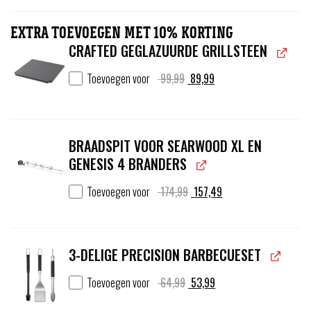
1.799,00.
1.599,00.
EXTRA TOEVOEGEN MET 10% KORTING
CRAFTED GEGLAZUURDE GRILLSTEEN
Oorspronkelijke
Huidige
Toevoegen voor
99,99
89,99
prijs
prijs
was:
is:
99,99.
89,99.
BRAADSPIT VOOR SEARWOOD XL EN
GENESIS 4 BRANDERS
Oorspronkelijke
Huidige
Toevoegen voor
174,99
157,49
prijs
prijs
was:
is:
174,99.
157,49.
3-DELIGE PRECISION BARBECUESET
Oorspronkelijke
Huidige
Toevoegen voor
64,99
53,99
prijs
prijs
was:
is: