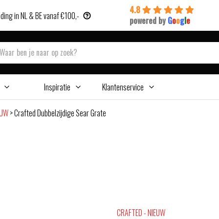
4.8
ding in NL & BE vanaf €100,-
powered by
G
o
o
g
l
e
Inspiratie
Klantenservice
EUW
>
Crafted Dubbelzijdige Sear Grate
CRAFTED - NIEUW