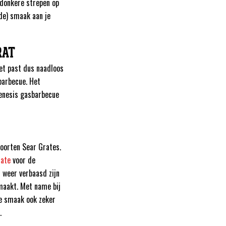
 donkere strepen op
rde) smaak aan je
RAT
et past dus naadloos
barbecue. Het
Genesis gasbarbecue
soorten Sear Grates.
rate
voor de
d weer verbaasd zijn
 maakt. Met name bij
de smaak ook zeker
.