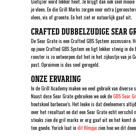
Gietijzer word lekker heet. Je krijgt dan ook snel mooie
je vlees. En die Grill Marks zorgen voor extra (gerooste
vlees, vis of groente. En het ziet er natuurlijk gaaf uit.
CRAFTED DUBBELZIJDIGE SEAR G
De Sear Grate is een Crafted GBS System accessoire. H
op jouw Crafted GBS System en ligt lekker stevig in de 
rooster is zo ontworpen dat het in het zijkastje van je 
past. Opruimen is dus snel geregeld.
ONZE ERVARING
In de Grill Academy maken we veel gebruik van diverse 
Naast deze Sear Grate gebruiken we ook de
GBS Sear G
houtskool barbecue’s. Het leuke is dat deelnemers altij
over het resultaat en dat een Sear Grate echt verschil
steaks zien de gril marks er erg gaaf uit en het komt 
ten goede. Yorick laat in
dit filmpje
zien hoe we dit doen