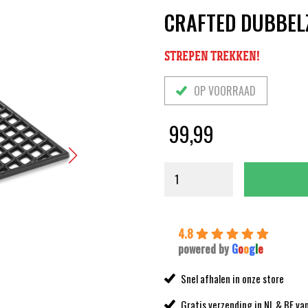
CRAFTED DUBBELZ
STREPEN TREKKEN!
OP VOORRAAD
99,99
4.8
powered by
G
o
o
g
l
e
Snel afhalen in onze store
Gratis verzending in NL & BE va