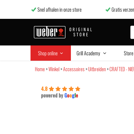
Snel afhalen in onze store
Gratis verzen
Shop online
Grill Academy
Store
Home
>
Winkel
>
Accessoires
>
Uitbreiden
>
CRAFTED - NI
4.8
powered by
G
o
o
g
l
e