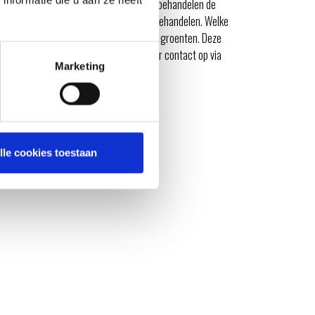
 maken met de
vegetarian workshop
. We behandelen de
te roken en of het nodig is ze vooraf te behandelen. Welke
ratie voor het grillen en barbecueën van groenten. Deze
ariant (tegen meerprijs). Neem hiervoor contact op via
Marketing
lle cookies toestaan