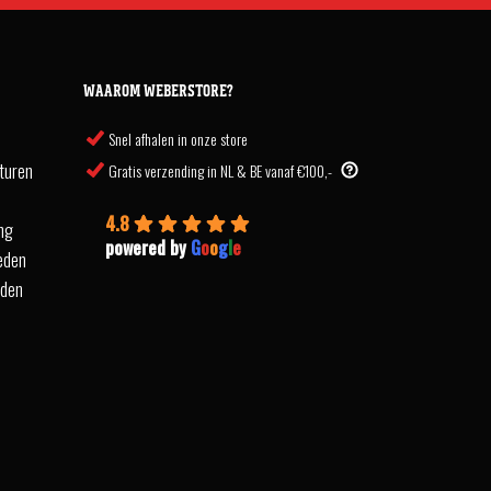
WAAROM WEBERSTORE?
Snel afhalen in onze store
turen
Gratis verzending in NL & BE vanaf €100,-
4.8
ing
powered by
G
o
o
g
l
e
eden
rden