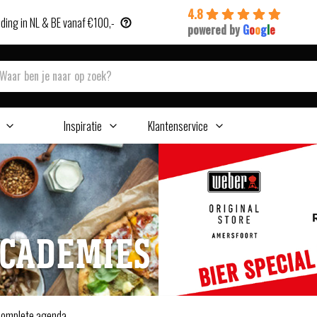
4.8
ding in NL & BE vanaf €100,-
powered by
G
o
o
g
l
e
Inspiratie
Klantenservice
ACADEMIES
 complete agenda