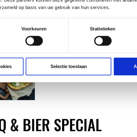
De lekkerste groente van de barbecue. Dat gaan we
erzameld op basis van uw gebruik van hun services.
verschillende technieken, tips om groente te grillen, 
smaken passen bij elkaar? en uiteraard een bak inspi
Academie is eventueel ook beschikbaar in een vegan v
Voorkeuren
Statistieken
info@weberstore.nl.
ookies
Selectie toestaan
A
 & BIER SPECIAL