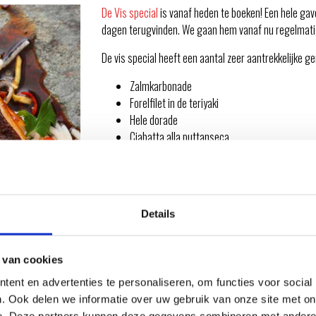
De Vis special
is vanaf heden te boeken! Een hele gav
dagen terugvinden. We gaan hem vanaf nu regelmatig
De vis special heeft een aantal zeer aantrekkelijke g
Zalmkarbonade
Forelfilet in de teriyaki
Hele dorade
Ciabatta alla puttanseca
Vis uit het seizoen
etc..
Details
RKSHOP
 van cookies
ent en advertenties te personaliseren, om functies voor social
. Ook delen we informatie over uw gebruik van onze site met on
e. Deze partners kunnen deze gegevens combineren met andere i