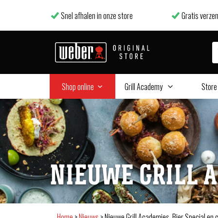
Snel afhalen in onze store
Gratis verzen
Shop online
Grill Academy
Store
NIEUWE GRILL 
Home
>
Nieuws
>
Nieuwe Grill Academies, Bier Special en