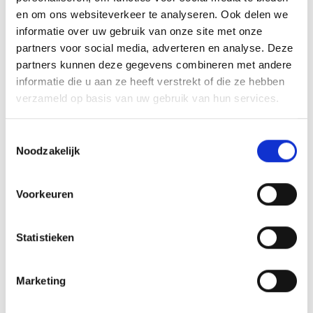
en om ons websiteverkeer te analyseren. Ook delen we
Vanaf
60 personen
bieden wij volledig maatwerk, inclusief branding-
informatie over uw gebruik van onze site met onze
mogelijkheden en thematische invulling.
partners voor social media, adverteren en analyse. Deze
partners kunnen deze gegevens combineren met andere
WAAROM WEBER ORIGINAL STORE AMERSFOORT?
informatie die u aan ze heeft verstrekt of die ze hebben
Officiële Weber Original Store & Grill Academy locatie
verzameld op basis van uw gebruik van hun services.
Exclusieve toegang tot de nieuwste Weber modellen
Toestemmingsselectie
Samenwerking met een A-Brand
Noodzakelijk
Professionele begeleiding van gecertificeerde Grill Masters
Evenement op maat: van ontvangst tot dessert
Voorkeuren
Zakelijke facturatie, strakke organisatie en hoge servicenormen
Statistieken
MEER WETEN OF DIRECT BOEKEN?
Laat ons weten wat je zoekt of het nu gaat om een informeel teamevent
Marketing
of een exclusieve productpresentatie.
Onze eventmanager denkt graag met je mee over de juiste opzet,