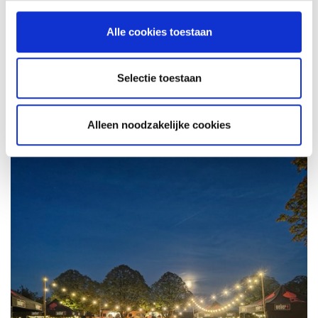
programma-duur en culinaire invulling.
📧
Mail naar
info@weberstore.nl
Alle cookies toestaan
📞
Bel 033 – 303 6536
📍 Of plan een vrijblijvende afspraak bij onze showroom in Amersfoort.
Selectie toestaan
Alleen noodzakelijke cookies