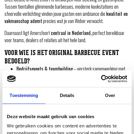
Tussen tientallen glimmende barbecues, moderne kookstations en
sfeervolle verlichting vinden jouw gasten een ambiance die
kwaliteit en
vakmanschap ademt
precies wat je van Weber verwacht.
Daarnaast ligt Amersfoort
centraal in Nederland,
perfect bereikbaar
voor teams, dealers of relaties uit het hele land.
VOOR WIE IS HET ORIGINAL BARBECUE EVENT
BEDOELD?
Bedrijfsevents & teambuilding
– versterk samenwerking met
een inspirerend programma.
Dealer- & klantevents
– bedank je partners of klanten met een
unieke barbecue-ervaring.
Toestemming
Details
Over
Productlanceringen & persmomenten
– presenteer je merk in
een omgeving die écht bij kwaliteit past.
Deze website maakt gebruik van cookies
Sales- & netwerkmeetings
– verbind mensen op een
We gebruiken cookies om content en advertenties te
ontspannen, culinaire manier.
personaliseren, om functies voor social media te bieden