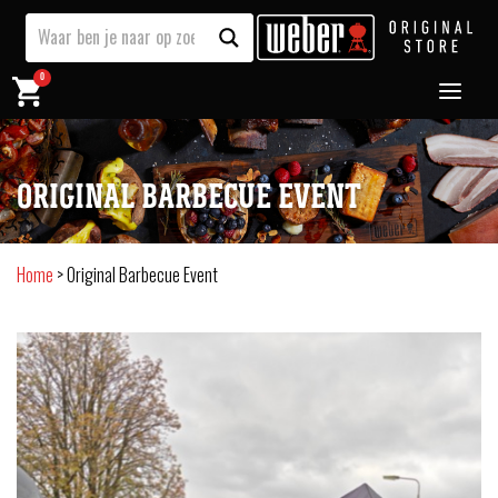
0
ORIGINAL BARBECUE EVENT
Home
>
Original Barbecue Event