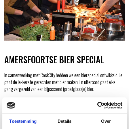
AMERSFOORTSE BIER SPECIAL
In samenwerking met RockCity hebben we een bierspecial ontwikkeld. Je
gaat de lekkerste gerechten met bier maken! En uiteraard gaat elke
gang vergezeld van een bijpassend (proefglaasje) bier.
SEPTEMBER
ORIGINAL STORE BIER
Toestemming
Details
Over
VRIJ
25