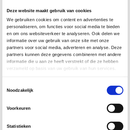
Deze website maakt gebruik van cookies
GASBARBECUE
We gebruiken cookies om content en advertenties te
HANDMATIG
personaliseren, om functies voor social media te bieden
AANSTEKEN
en om ons websiteverkeer te analyseren. Ook delen we
informatie over uw gebruik van onze site met onze
HOW TO: AANSTEKEN EN
partners voor social media, adverteren en analyse. Deze
VOORBEREIDEN
partners kunnen deze gegevens combineren met andere
informatie die u aan ze heeft verstrekt of die ze hebben
verzameld op basis van uw gebruik van hun services.
NIEUWS
Toestemmingsselectie
Noodzakelijk
Voorkeuren
Statistieken