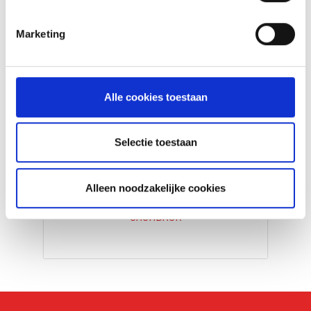
Marketing
Alle cookies toestaan
Selectie toestaan
ONTVANG €50
CASHBACK OP JOUW
WEBER BARBECUE
Alleen noodzakelijke cookies
CASHBACK