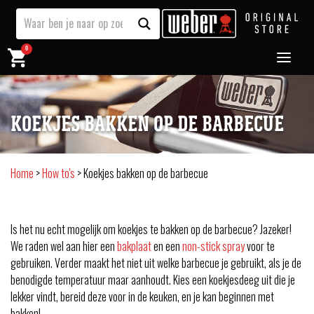
0
KOEKJES BAKKEN OP DE BARBECUE
Home
>
How to's
>
Koekjes bakken op de barbecue
Is het nu echt mogelijk om koekjes te bakken op de barbecue? Jazeker!
We raden wel aan hier een
bakplaat
en een
non-stick spray
voor te
gebruiken. Verder maakt het niet uit welke barbecue je gebruikt, als je de
benodigde temperatuur maar aanhoudt. Kies een koekjesdeeg uit die je
lekker vindt, bereid deze voor in de keuken, en je kan beginnen met
bakken!