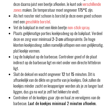
deze daarna juist een beetje afkoelen. Je kunt ook
verschillende
zones
maken. De temperatuur moet ongeveer
175°C
zijn.
Als het rooster niet schoon is borstel je deze even goed schoon
met een
geschikte borstel
.
Vet de bakplaat in met een klein beetje
non-stick spray
.
Plaats gelijkmatige porties koekjesdeeg op de bakplaat. Verdeel
deze en zorg voor minimaal
2-3 cm
uitloopruimte. De hoge
klonten koekjesdeeg zullen namelijk uitlopen een een gelijkmatig,
plat koekje vormen.
Leg de bakplaat op de barbecue. Controleer goed of de plaat
indirect op de barbecue ligt en niet onder een directe hittebron
ligt.
Sluit de deksel en wacht ongeveer
12
tot
15
minuten. Dit is
afhankelijk van de dikte en grootte van je koekjes. Ook zullen de
koekjes minder zacht en knapperiger worden als je ze langer laat
liggen, dus ga na wat je zelf het lekkerste vindt.
Controleer of de koekjes gaar zijn en haal ze vervolgens van de
barbecue.
Laat de koekjes minimaal 2 minuten afkoelen.