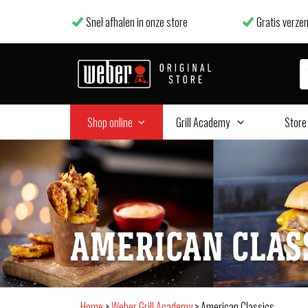
Snel afhalen in onze store
Gratis verzen
Shop online
Grill Academy
Store
AMERICAN CLAS
Home
>
Weber Grill Academy
>
American Classics