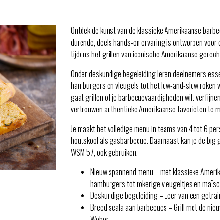
Ontdek de kunst van de klassieke Amerikaanse barbe
durende, deels hands-on ervaring is ontworpen voor d
tijdens het grillen van iconische Amerikaanse gerech
Onder deskundige begeleiding leren deelnemers essen
hamburgers en vleugels tot het low-and-slow roken va
gaat grillen of je barbecuevaardigheden wilt verfijnen
vertrouwen authentieke Amerikaanse favorieten te 
Je maakt het volledige menu in teams van 4 tot 6 per
houtskool als gasbarbecue. Daarnaast kan je de big
WSM 57, ook gebruiken.
Nieuw spannend menu – met klassieke Amerika
hamburgers tot rokerige vleugeltjes en maïsc
Deskundige begeleiding – Leer van een getrai
Breed scala aan barbecues – Grill met de nieu
Weber.