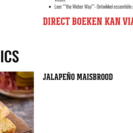
Leer “”the Weber Way””- Ontwikkel essentiële g
DIRECT BOEKEN KAN VIA
ICS
JALAPEÑO MAISBROOD