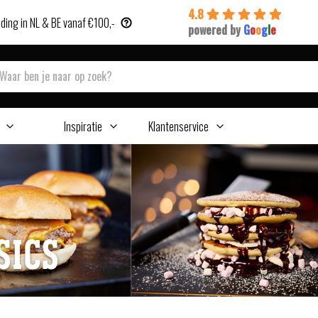
4.8
ding in NL & BE vanaf €100,-
powered by
G
o
o
g
l
e
Inspiratie
Klantenservice
SICS