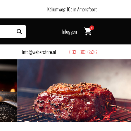
Kaliumweg 10a in Amersfoort
0
Inloggen
info@weberstore.nl
033 - 303 6536