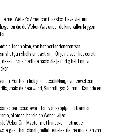
cue met Weber’s American Classics. Deze vier uur
iegenen die de Weber Way onder de knie willen krijgen
ten.
tiële technieken, van het perfectioneren van
n shotgun shells en pastrami. Of je nu voor het eerst
, deze cursus biedt de basis die je nodig hebt om vol
maken.
sonen. Per team heb je de beschikking over zowel een
 grills, zoals de Searwood, Summit gas, Summit Kamado en
anse barbecuefavorieten, van sappige pistrami en
rème, allemaal bereid op Weber-wijze.
nde Weber Grill Master met hands-on instructie.
wste gas-, houtskool-, pellet- en elektrische modellen van