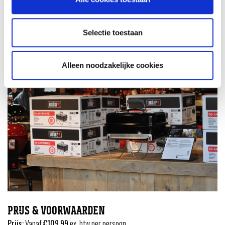
Extra workshop bij Rockcity, nomo of de pinball lounche
Selectie toestaan
Alleen noodzakelijke cookies
PRIJS & VOORWAARDEN
Prijs:
Vanaf
€109,99
ex. btw per persoon.