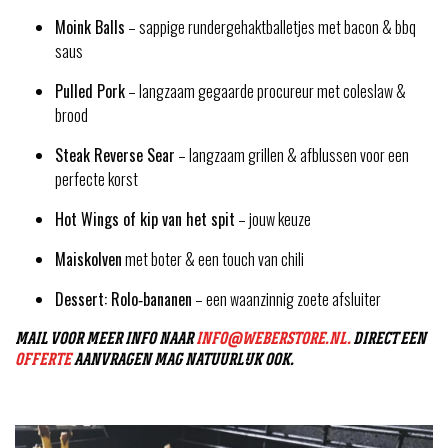
Moink Balls
– sappige rundergehaktballetjes met bacon & bbq
saus
Pulled Pork
– langzaam gegaarde procureur met coleslaw &
brood
Steak Reverse Sear
– langzaam grillen & afblussen voor een
perfecte korst
Hot Wings of kip van het spit
– jouw keuze
Maiskolven
met boter & een touch van chili
Dessert: Rolo‑bananen
– een waanzinnig zoete afsluiter
MAIL VOOR MEER INFO NAAR
INFO@WEBERSTORE.NL.
DIRECT EEN
OFFERTE
AANVRAGEN MAG NATUURLIJK OOK.