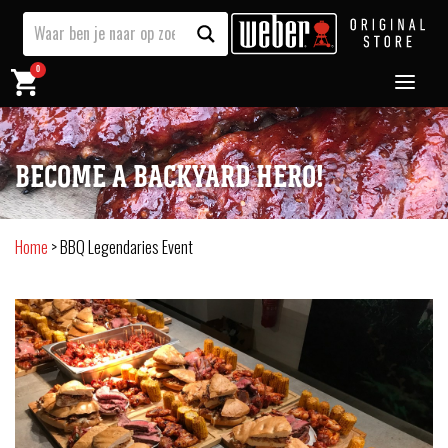
0
BECOME A BACKYARD HERO!
Home
>
BBQ Legendaries Event