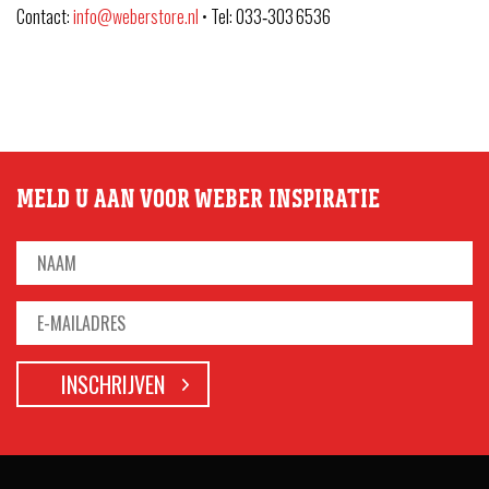
Contact:
info@weberstore.nl
• Tel: 033‑303 6536
MELD U AAN VOOR WEBER INSPIRATIE