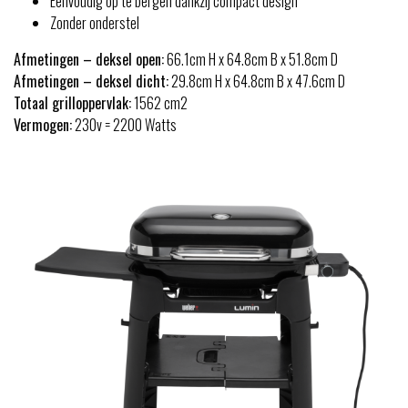
Eenvoudig op te bergen dankzij compact design
Zonder onderstel
Afmetingen – deksel open:
66.1cm H x 64.8cm B x 51.8cm D
Afmetingen – deksel dicht:
29.8cm H x 64.8cm B x 47.6cm D
Totaal grilloppervlak:
1562 cm2
Vermogen:
230v = 2200 Watts