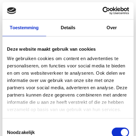
Toestemming
Details
Over
LUMIN COMPACT
Deze website maakt gebruik van cookies
Met porselein geëmaillerde, gietijzeren grillroosters
We gebruiken cookies om content en advertenties te
Ruim temperatuurbereik tot maximaal 315 °C
personaliseren, om functies voor social media te bieden
Verschillende instellingen voor grillen, roken, koken en stomen
en om ons websiteverkeer te analyseren. Ook delen we
Eenvoudig op te bergen dankzij compact design
informatie over uw gebruik van onze site met onze
Zonder onderstel
partners voor social media, adverteren en analyse. Deze
partners kunnen deze gegevens combineren met andere
Afmetingen – deksel open:
57.2cm H x 58.6cm B x 46.2cm D
informatie die u aan ze heeft verstrekt of die ze hebben
Afmetingen – deksel dicht:
27.9cm H x 58.6cm B x 41.2cm D
verzameld op basis van uw gebruik van hun services.
Totaal grilloppervlak:
1166 cm2
Vermogen:
230v = 2200 Watts
Toestemmingsselectie
Noodzakelijk