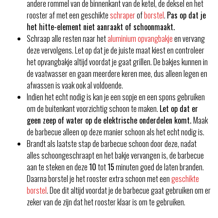
andere rommel van de binnenkant van de ketel, de deksel en het
rooster af met een geschikte
schraper
of
borstel
.
Pas op dat je
het hitte-element niet aanraakt of schoonmaakt.
Schraap alle resten naar het
aluminium opvangbakje
en vervang
deze vervolgens. Let op dat je de juiste maat kiest en controleer
het opvangbakje altijd voordat je gaat grillen. De bakjes kunnen in
de vaatwasser en gaan meerdere keren mee, dus alleen legen en
afwassen is vaak ook al voldoende.
Indien het echt nodig is kan je een sopje en een spons gebruiken
om de buitenkant voorzichtig schoon te maken.
Let op dat er
geen zeep of water op de elektrische onderdelen komt.
Maak
de barbecue alleen op deze manier schoon als het echt nodig is.
Brandt als laatste stap de barbecue schoon door deze, nadat
alles schoongeschraapt en het bakje vervangen is, de barbecue
aan te steken en deze
10
tot
15
minuten goed de laten branden.
Daarna borstel je het rooster extra schoon met een
geschikte
borstel
. Doe dit altijd voordat je de barbecue gaat gebruiken om er
zeker van de zijn dat het rooster klaar is om te gebruiken.