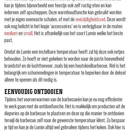
kan je tijdens bijvoorbeeld een feestje ook zelf rustig eten en kan
iedereen zelf opscheppen. Deze warmhoudfunctie kan gebruikt worden
met je eigen ovenvaste schalen, of met de
veelzijdigheidsset
. Deze wordt
ook nog belicht in het kopje ‘accessoires’ en is verkrijgbaar in de maten
medium
en
small
. Het is afhankelijk van het soort Lumin welke het beste
past.
Omdat de Lumin een instelbare temperatuur heeft zal hij deze ook netjes
behouden. Zo hoeft er niet gekeken te worden naar de juiste hoeveelheid
brandstof en de luchttoevoer, zoals bij een houtskoolbarbecue. Wel is het
belangrijk om schommelingen in temperatuur te beperken door de deksel
alleen te openen als dit nodig is.
EENVOUDIG ONTDOOIEN
Tijdens het voorverwarmen van de barbecueën kan je nu nog efficiënter
te werk gaan met de ontdooifunctie. Het is makkelijk om producten uit de
diepvries op de barbecue te plaatsen en deze op die manier te ontdooien
terwijl de barbecue zelf naar de gewenste temperatuur klimt. Zo bespaar
je tijd en kan je de Lumin altijd wel gebruiken tijdens het koken. Ook hier is