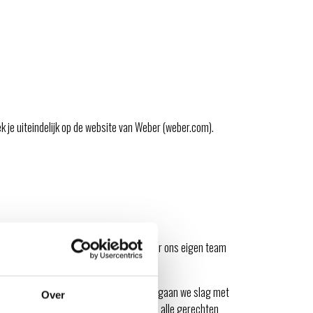
k je uiteindelijk op de website van Weber (weber.com).
cue workshops.
Deze workshops zijn door ons eigen team
aafste gerechten.
g, een
Bierspecial
! Tijdens de workshop gaan we slag met
Over
oen hebben we een deels nieuwe menu. In alle gerechten