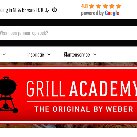
4.8
ding in NL & BE vanaf €100,-
powered by
G
o
o
g
l
e
Inspiratie
Klantenservice