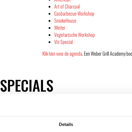
Art of Charcoal
Gasbarbecue Workshop
SmokeHouse
Winter
Vegetarische Workshop
Vis Special
Klik hier voor de agenda
. Een Weber Grill Academy boe
 SPECIALS
Op veler verzoek geven we sinds 2022 “eigen”
barbe
samengesteld en bevatten de leukste lekkerste en g
Zo hebben we, in samenwerking met RockCity Brewin
Details
de verschillende soorten bier van RockCity. Per seiz