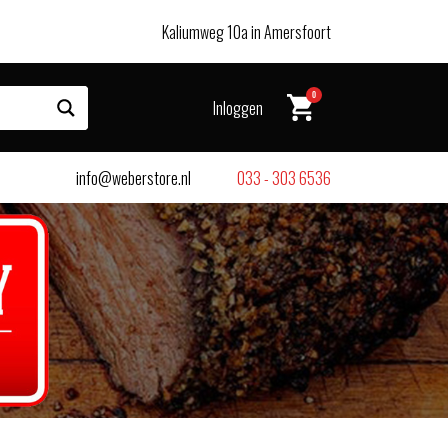
Kaliumweg 10a in Amersfoort
0
Inloggen
info@weberstore.nl
033 - 303 6536