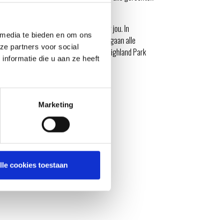
cht een bijpassend biertje.
isky Special
de barbecue workshop voor jou. In
 media te bieden en om ons
eldig menu voor he samengesteld. We gaan alle
ze partners voor social
ns de avond is er een medewerker van Highland Park
nformatie die u aan ze heeft
eiden.
Marketing
lle cookies toestaan