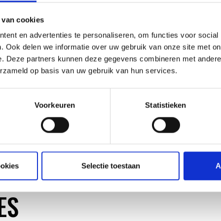
staat bier centraal en uiteraard serveren bij elk gere
 van cookies
Hou je van goede whisky? Dan is de
Highland Park Wh
ent en advertenties te personaliseren, om functies voor social
samenwerking met Highland Park hebben we een gew
. Ook delen we informatie over uw gebruik van onze site met on
gerechten bereiden met Higland Park Whisky en tijde
e. Deze partners kunnen deze gegevens combineren met andere i
aanwezig om de tasting (ja die zit er ook bij) te begel
erzameld op basis van uw gebruik van hun services.
Voorkeuren
Statistieken
ookies
Selectie toestaan
A
ES