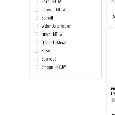
Spirit - NIEUW
PE
Genesis - NIEUW
7
Summit
Weber Buitenkeuken
Lumin - NIEUW
Q Serie Elektrisch
Pulse
Searwood
Smoque - NIEUW
PR
(<
HO