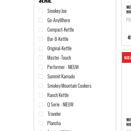
SERIE
WE
Smokey Joe
HO
PE
Go-AnyWhere
Compact-Kettle
4
Bar-B-Kettle
Original-Kettle
Master-Touch
NIE
Performer - NIEUW
Summit Kamado
Smokey Mountain Cookers
Ranch Kettle
Q Serie - NIEUW
Traveler
WE
Plancha
HO