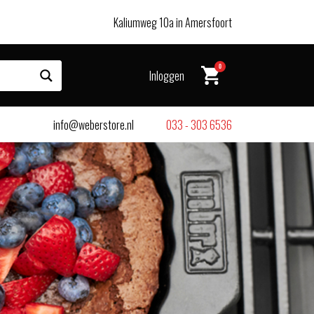
Kaliumweg 10a in Amersfoort
0
Inloggen
info@weberstore.nl
033 - 303 6536