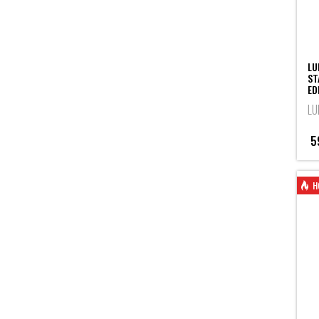
LU
ST
ED
LU
5
H