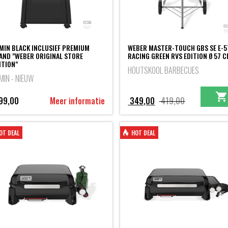
MIN BLACK INCLUSIEF PREMIUM
WEBER MASTER-TOUCH GBS SE E-5
AND "WEBER ORIGINAL STORE
RACING GREEN RVS EDITION Ø 57 
ITION"
HOUTSKOOL BARBECUES
MIN - NIEUW
Oorspronkeli
Huidige
99,00
Meer informatie
349,00
419,00
prijs
prijs
was:
is:
OT DEAL
HOT DEAL
419,00.
349,00.