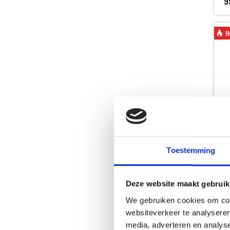
9
H
WE
Toestemming
DE
HO
Deze website maakt gebruik
3
We gebruiken cookies om cont
websiteverkeer te analyseren
media, adverteren en analys