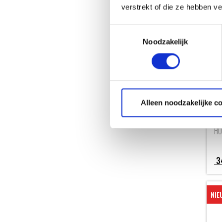
H
verstrekt of die ze hebben v
Toestemmingsselectie
Noodzakelijk
Alleen noodzakelijke c
WE
BU
HO
3
NIE