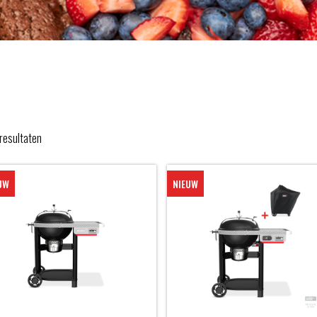
resultaten
UW
NIEUW