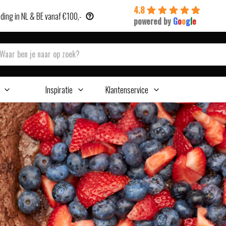
4.8
ding in NL & BE vanaf €100,-
powered by
G
o
o
g
l
e
Inspiratie
Klantenservice