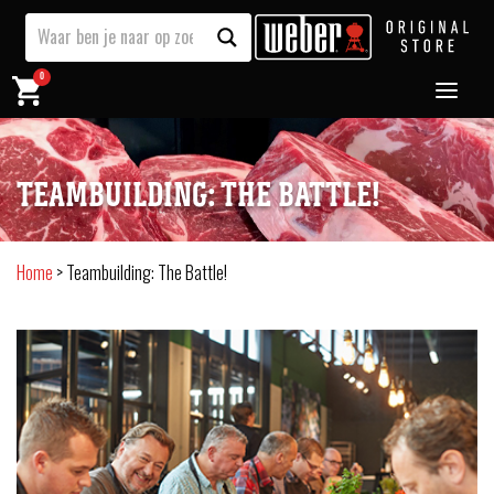
0
TEAMBUILDING: THE BATTLE!
Home
>
Teambuilding: The Battle!