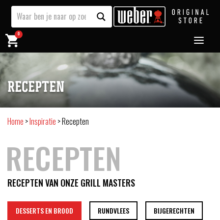
0
RECEPTEN
Home
>
Inspiratie
>
Recepten
RECEPTEN
RECEPTEN VAN ONZE GRILL MASTERS
DESSERTS EN BROOD
RUNDVLEES
BIJGERECHTEN