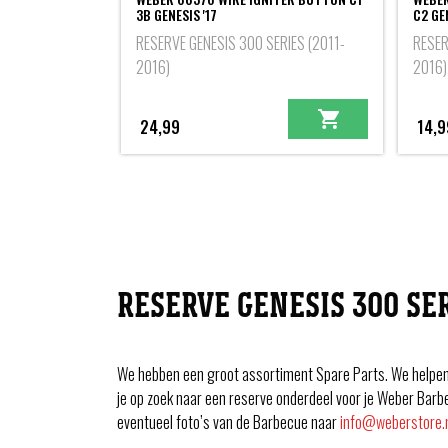
3B GENESIS '17
C2 GEN
RESERVE GENESIS 300 SERIES (2011-
RESER
2016)
2016)
24,99
14,9
RESERVE GENESIS 300 SER
We hebben een groot assortiment Spare Parts. We helpen j
je op zoek naar een reserve onderdeel voor je Weber Barb
eventueel foto’s van de Barbecue naar
info@weberstore.