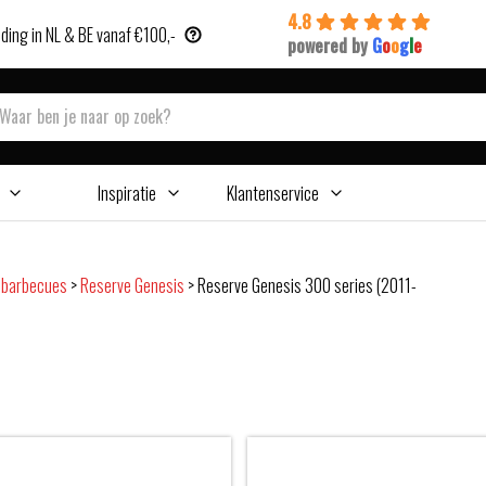
4.8
ding in NL & BE vanaf €100,-
powered by
G
o
o
g
l
e
Inspiratie
Klantenservice
sbarbecues
>
Reserve Genesis
>
Reserve Genesis 300 series (2011-