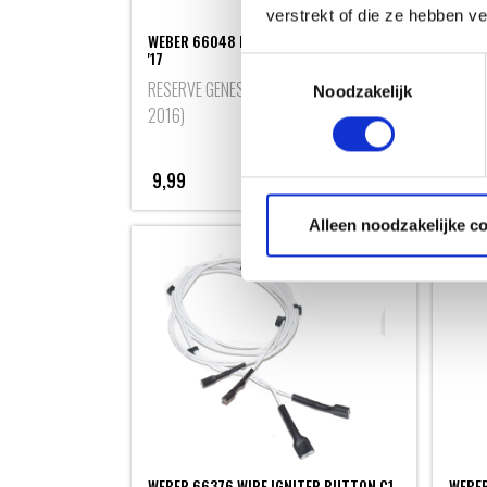
verstrekt of die ze hebben v
WEBER 66048 KNOB KIT (SET OF 2) GEN
WEBER
'17
GENESI
Toestemmingsselectie
RESERVE GENESIS 300 SERIES (2011-
RESER
Noodzakelijk
2016)
2016)
9,99
9,99
Alleen noodzakelijke c
WEBER 66376 WIRE IGNITER BUTTON C1
WEBER