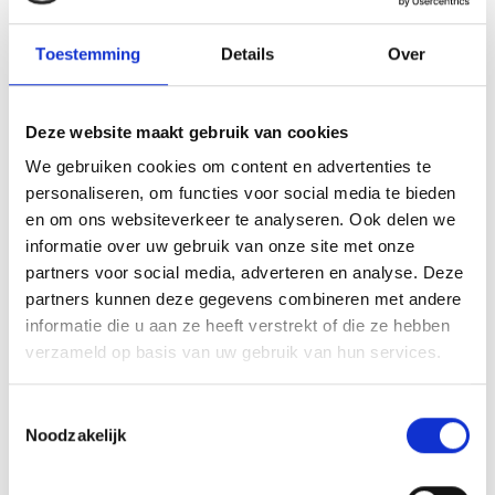
Toestemming
Details
Over
Deze website maakt gebruik van cookies
We gebruiken cookies om content en advertenties te
WEBER 66217 PANEL TANK
WEBER 67278 BURNER
ENCL REAR PLAT GENESIS II
CROSSOVER 2B SPIRIT II '18
personaliseren, om functies voor social media te bieden
RESERVE GENESIS II 300
RESERVE SPIRIT II 200
en om ons websiteverkeer te analyseren. Ook delen we
SERIES
SERIES
informatie over uw gebruik van onze site met onze
partners voor social media, adverteren en analyse. Deze
partners kunnen deze gegevens combineren met andere
34,99
49,99
informatie die u aan ze heeft verstrekt of die ze hebben
verzameld op basis van uw gebruik van hun services.
Toestemmingsselectie
Noodzakelijk