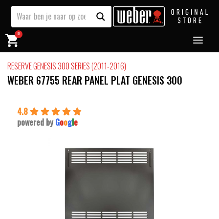
0
RESERVE GENESIS 300 SERIES (2011-2016)
WEBER 67755 REAR PANEL PLAT GENESIS 300
4.8
powered by
G
o
o
g
l
e