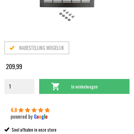
NABESTELLING MOGELIJK
209,99
In winkelwagen
4.8
powered by
G
o
o
g
l
e
Snel afhalen in onze store