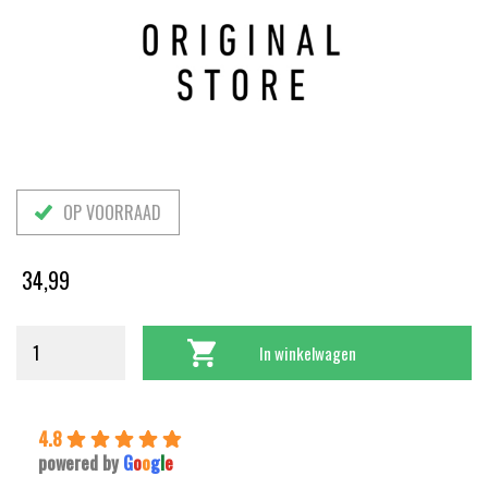
OP VOORRAAD
34,99
In winkelwagen
4.8
powered by
G
o
o
g
l
e