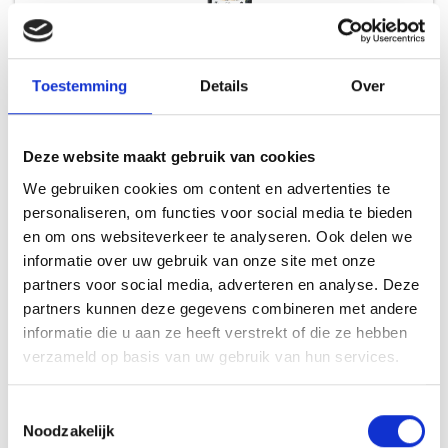
WEBER NON-STICK SPRAY
Toestemming
Details
Over
REINIGERS
9,49
Meer informatie
Deze website maakt gebruik van cookies
We gebruiken cookies om content en advertenties te
personaliseren, om functies voor social media te bieden
en om ons websiteverkeer te analyseren. Ook delen we
informatie over uw gebruik van onze site met onze
INSPIRATIE
partners voor social media, adverteren en analyse. Deze
partners kunnen deze gegevens combineren met andere
informatie die u aan ze heeft verstrekt of die ze hebben
verzameld op basis van uw gebruik van hun services.
RECEPTEN EN TIPS
VAN ONZE GRILL MASTERS
Toestemmingsselectie
Noodzakelijk