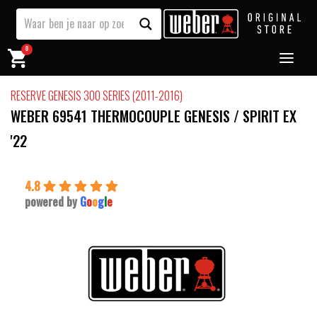
0
RESERVE GENESIS 300 SERIES (2011-2016)
WEBER 69541 THERMOCOUPLE GENESIS / SPIRIT EX
'22
4.8
powered by
G
o
o
g
l
e