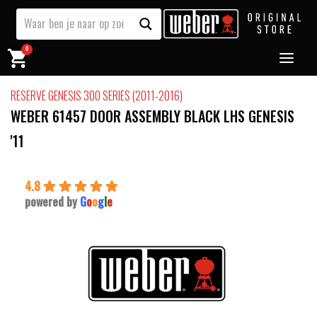
0
RESERVE GENESIS 300 SERIES (2011-2016)
WEBER 61457 DOOR ASSEMBLY BLACK LHS GENESIS
'11
4.8
powered by
G
o
o
g
l
e