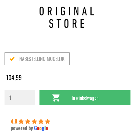
NABESTELLING MOGELIJK
104,99
In winkelwagen
4.8
powered by
G
o
o
g
l
e