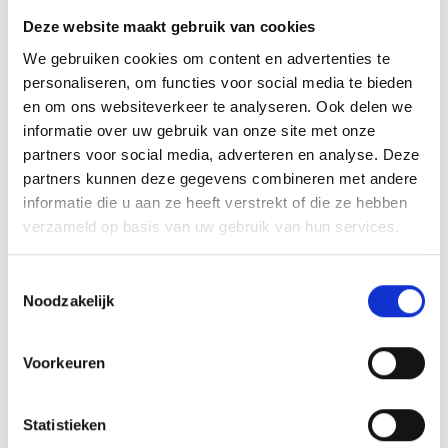
nauwkeurige temperatuurregeling en een handige
Deze website maakt gebruik van cookies
houtskoolopslagcontainer. Dit maakt het nog gemakkelijker om je
We gebruiken cookies om content en advertenties te
houtskool op te slaan en klaar te hebben voor gebruik. Dankzij het One-
personaliseren, om functies voor social media te bieden
Touch reinigingssysteem is het opruimen van as een fluitje van een cent,
en om ons websiteverkeer te analyseren. Ook delen we
wat bijdraagt aan het onderhoudsgemak van deze barbecue.
informatie over uw gebruik van onze site met onze
De Weber Performer Deluxe gaat nog een stap verder met zijn
partners voor social media, adverteren en analyse. Deze
innovatieve gasontstekingssysteem. Dit systeem maakt het mogelijk om
partners kunnen deze gegevens combineren met andere
de houtskool snel en eenvoudig aan te steken met een druk op de knop,
informatie die u aan ze heeft verstrekt of die ze hebben
waardoor je sneller kunt beginnen met grillen. Dit model heeft alles wat
verzameld op basis van uw gebruik van hun services.
je nodig hebt voor een efficiënte en moeiteloze barbecue-ervaring,
zonder in te boeten op de traditionele houtskoolsmaak.
Toestemmingsselectie
Noodzakelijk
Met de Weber Performer, Performer Premium en Performer Deluxe kun
je genieten van ultiem gemak en maximale controle tijdens het grillen,
verkrijgbaar bij de Weber Original Store.
Voorkeuren
INSPIRATIE
Statistieken