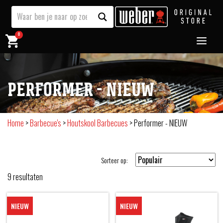
0
PERFORMER - NIEUW
Home
>
Barbecue's
>
Houtskool Barbecues
>
Performer - NIEUW
Sorteer op:
9
resultaten
NIEUW
NIEUW