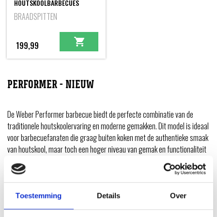
HOUTSKOOLBARBECUES
BRAADSPITTEN
199,99
PERFORMER - NIEUW
De Weber Performer barbecue biedt de perfecte combinatie van de
traditionele houtskoolervaring en moderne gemakken. Dit model is ideaal
voor barbecuefanaten die graag buiten koken met de authentieke smaak
van houtskool, maar toch een hoger niveau van gemak en functionaliteit
wensen. De Performer is uitgerust met een ruim werkblad dat het
eenvoudig maakt om je gerechten te bereiden en je grillaccessoires bij
de hand te houden.
Toestemming
Details
Over
Voor wie nog meer comfort zoekt, biedt de Weber Performer Premium
extra functies, zoals een ingebouwde thermometer in de deksel voor