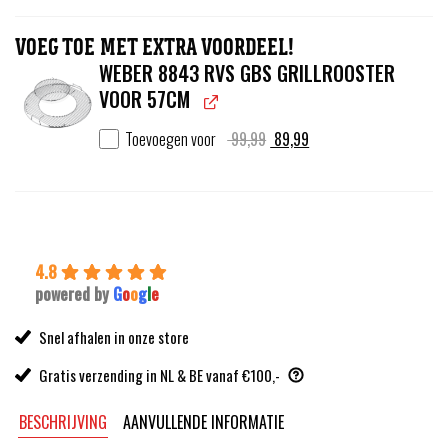
VOEG TOE MET EXTRA VOORDEEL!
WEBER 8843 RVS GBS GRILLROOSTER
VOOR 57CM
Oorspronkelijke
Huidige
Toevoegen voor
99,99
89,99
prijs
prijs
was:
is:
99,99.
89,99.
4.8
powered by
G
o
o
g
l
e
Snel afhalen in onze store
Gratis verzending in NL & BE vanaf €100,-
BESCHRIJVING
AANVULLENDE INFORMATIE