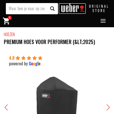
3
HOEZEN
PREMIUM HOES VOOR PERFORMER (&LT;2025)
4.8
powered by
G
o
o
g
l
e