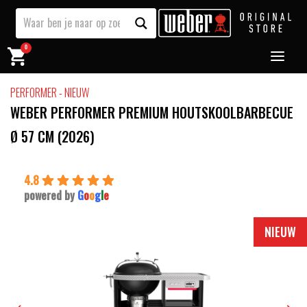
0
PERFORMER - NIEUW
WEBER PERFORMER PREMIUM HOUTSKOOLBARBECUE
Ø 57 CM (2026)
4.8
powered by
G
o
o
g
l
e
NIEUW