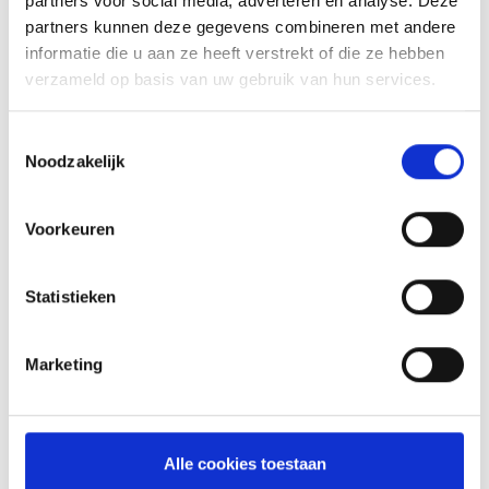
partners voor social media, adverteren en analyse. Deze
partners kunnen deze gegevens combineren met andere
informatie die u aan ze heeft verstrekt of die ze hebben
verzameld op basis van uw gebruik van hun services.
OOK INTERESSANT
Toestemmingsselectie
Noodzakelijk
Voorkeuren
Statistieken
Marketing
Alle cookies toestaan
PREMIUM BARBECUEHANDSCHOENEN KEVLAR L/XL