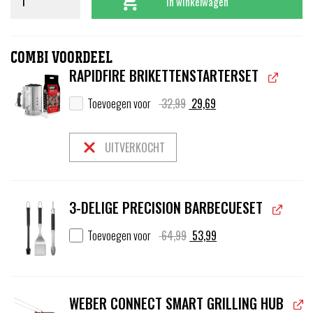
In winkelwagen
COMBI VOORDEEL
RAPIDFIRE BRIKETTENSTARTERSET
Oorspronkelijke
Huidige
Toevoegen voor
32,99
29,69
prijs
prijs
was:
is:
32,99.
29,69.
UITVERKOCHT
3-DELIGE PRECISION BARBECUESET
Oorspronkelijke
Huidige
Toevoegen voor
64,99
53,99
prijs
prijs
was:
is:
64,99.
53,99.
WEBER CONNECT SMART GRILLING HUB