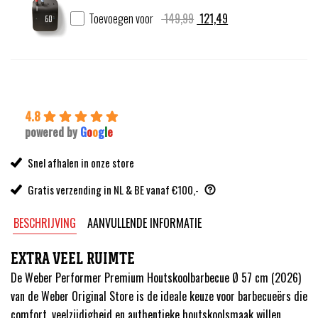
Oorspronkelijke
Huidige
Toevoegen voor
149,99
121,49
prijs
prijs
was:
is:
149,99.
121,49.
4.8
powered by
G
o
o
g
l
e
Snel afhalen in onze store
Gratis verzending in NL & BE vanaf €100,-
BESCHRIJVING
AANVULLENDE INFORMATIE
EXTRA VEEL RUIMTE
De Weber Performer Premium Houtskoolbarbecue Ø 57 cm (2026)
van de Weber Original Store is de ideale keuze voor barbecueërs die
comfort, veelzijdigheid en authentieke houtskoolsmaak willen