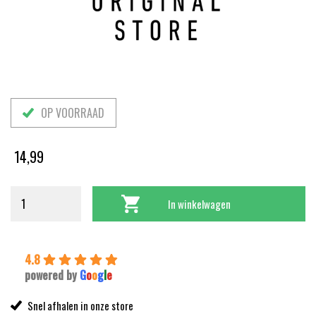
OP VOORRAAD
14,99
In winkelwagen
4.8
powered by
G
o
o
g
l
e
Snel afhalen in onze store