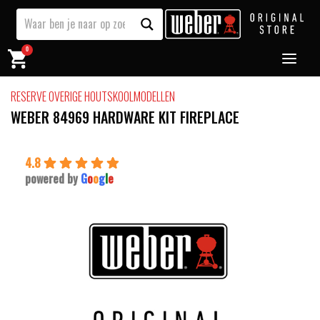
0
RESERVE OVERIGE HOUTSKOOLMODELLEN
WEBER 84969 HARDWARE KIT FIREPLACE
4.8
powered by
G
o
o
g
l
e