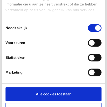
informatie die u aan ze heeft verstrekt of die ze hebben
VITELLO TONNATO VAN DE
verzameld op basis van uw gebruik van hun services.
SEARWOOD
RECEPT
Toestemmingsselectie
Noodzakelijk
Voorkeuren
Statistieken
Marketing
GLÜHWEIN VAN DE MASTER
Alle cookies toestaan
TOUCH UIT DE DUTCH OVEN