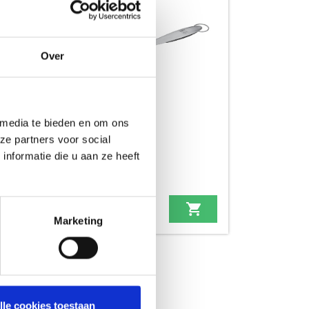
Over
 media te bieden en om ons
ze partners voor social
DELUXE SPATEL RVS
nformatie die u aan ze heeft
BARBECUETOOLS
Oorspronkelijke
Huidige
24,99
34,99
Marketing
prijs
prijs
was:
is:
34,99.
24,99.
lle cookies toestaan