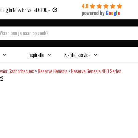
4.8
ding in NL & BE vanaf €100,-
powered by
G
o
o
g
l
e
Inspiratie
Klantenservice
 voor Gasbarbecues
>
Reserve Genesis
>
Reserve Genesis 400 Series
22