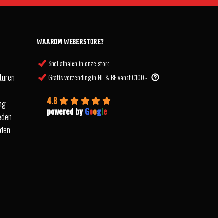
WAAROM WEBERSTORE?
Snel afhalen in onze store
turen
Gratis verzending in NL & BE vanaf €100,-
4.8
ing
powered by
G
o
o
g
l
e
eden
rden