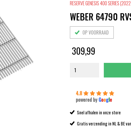
RESERVE GENESIS 400 SERIES (2022
WEBER 64790 RVS
OP VOORRAAD
309,99
4.8
powered by
G
o
o
g
l
e
Snel afhalen in onze store
Gratis verzending in NL & BE va