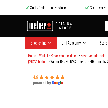
Snel afhalen in onze store
Gratis verzen
Shop online
Grill Academy
Store
Home
>
Winkel
>
Reserveonderdelen
>
Reserveonderdelen
(2022-heden)
>
Weber 64790 RVS Roosters 4B Genesis '
4.8
powered by
G
o
o
g
l
e