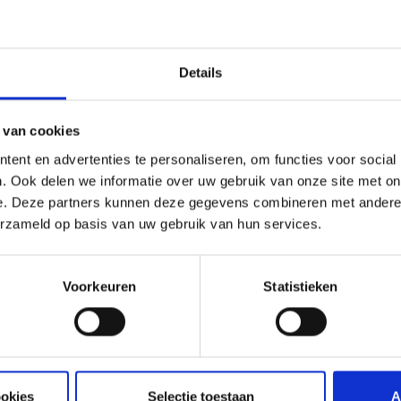
Details
 van cookies
ent en advertenties te personaliseren, om functies voor social
. Ook delen we informatie over uw gebruik van onze site met on
S & OINK JAPANESE
ANGUS & OINK TEXAS STEAK
e. Deze partners kunnen deze gegevens combineren met andere i
S & OINK
ANGUS & OINK
erzameld op basis van uw gebruik van hun services.
99
14,99
Voorkeuren
Statistieken
ookies
Selectie toestaan
A