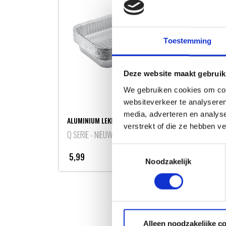
Toestemming
Deze website maakt gebruik
We gebruiken cookies om cont
websiteverkeer te analyseren
ANGU
media, adverteren en analys
ALUMINIUM LEKBAKJES - 10 STUKS
ANGU
verstrekt of die ze hebben v
Q SERIE - NIEUW
Toestemmingsselectie
5,99
Meer informatie
14,
Noodzakelijk
Alleen noodzakelijke c