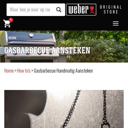
0
GASBARBECUE AANSTEKEN
Home
>
How to's
>
Gasbarbecue Handmatig Aansteken