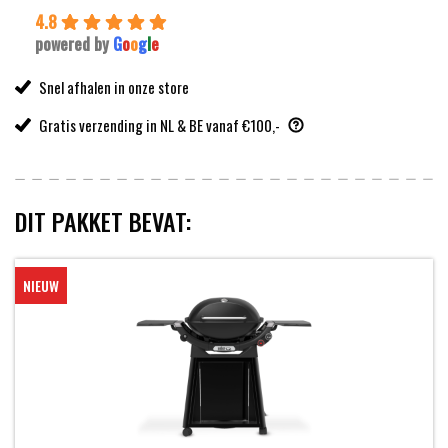
4.8
powered by
G
o
o
g
l
e
Snel afhalen in onze store
Gratis verzending in NL & BE vanaf €100,-
DIT PAKKET BEVAT:
NIEUW