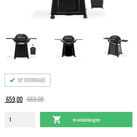
OP VOORRAAD
Oorspronkelijke
Huidige
659,00
669,00
prijs
prijs
was:
is:
In winkelwagen
669,00.
659,00.