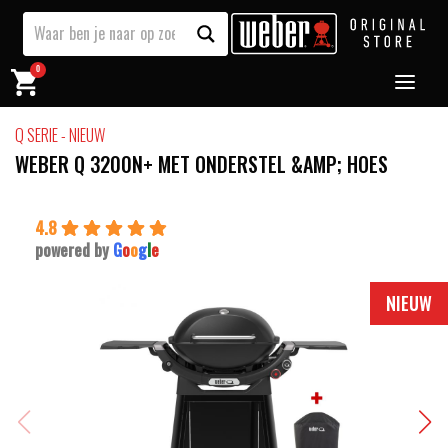
0
Q SERIE - NIEUW
WEBER Q 3200N+ MET ONDERSTEL &AMP; HOES
4.8
powered by
G
o
o
g
l
e
NIEUW