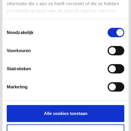
89,99
informatie die u aan ze heeft verstrekt of die ze hebben
verzameld op basis van uw gebruik van hun services.
Toestemmingsselectie
NIEUW
Noodzakelijk
Voorkeuren
Statistieken
Marketing
WEBER PREMIUM HOES VOOR Q 3200N+
HOEZEN
Alle cookies toestaan
69,99