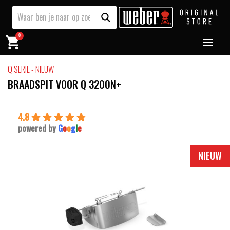
0
Q SERIE - NIEUW
BRAADSPIT VOOR Q 3200N+
4.8
powered by
G
o
o
g
l
e
NIEUW