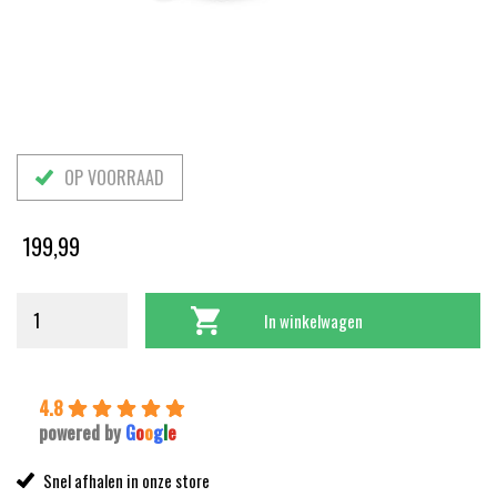
OP VOORRAAD
199,99
In winkelwagen
4.8
powered by
G
o
o
g
l
e
Snel afhalen in onze store