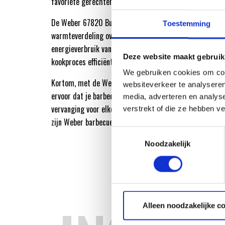
favoriete gerechten.
De Weber 67820 Burner Tube Kit zorgt niet alleen voor 
Toestemming
warmteverdeling over het gehele grilloppervlak, maar h
energieverbruik van je barbecue te optimaliseren. Hierd
Deze website maakt gebruik
kookproces efficiënter en de smaak van je gerechten bet
We gebruiken cookies om cont
Kortom, met de Weber 67820 Burner Tube Kit Genesis 
websiteverkeer te analyseren
ervoor dat je barbecue weer werkt als nieuw. Het is een 
media, adverteren en analys
vervanging voor elke grillliefhebber die de kwaliteit en
verstrekt of die ze hebben v
zijn Weber barbecue wil behouden.
Toestemmingsselectie
Noodzakelijk
Alleen noodzakelijke c