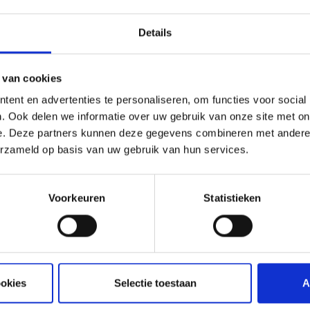
een gelijkmatige
Details
elpt ook om het
oor wordt het
 van cookies
er.
ent en advertenties te personaliseren, om functies voor social
2008-2011 zorg je
. Ook delen we informatie over uw gebruik van onze site met on
essentiële
e. Deze partners kunnen deze gegevens combineren met andere i
 duurzaamheid van
erzameld op basis van uw gebruik van hun services.
Voorkeuren
Statistieken
ookies
Selectie toestaan
A