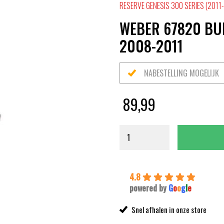
RESERVE GENESIS 300 SERIES (2011
WEBER 67820 BUR
2008-2011
NABESTELLING MOGELIJK
89,99
4.8
powered by
G
o
o
g
l
e
Snel afhalen in onze store