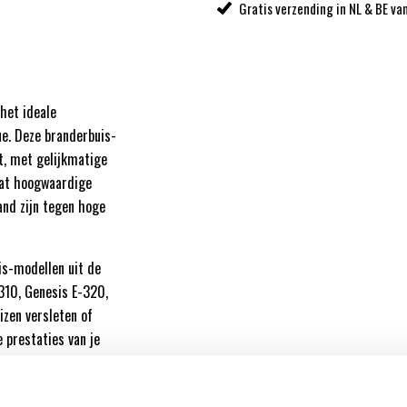
Gratis verzending in NL & BE va
het ideale
e. Deze branderbuis-
t, met gelijkmatige
vat hoogwaardige
and zijn tegen hoge
is-modellen uit de
310, Genesis E-320,
izen versleten of
e prestaties van je
branderbuizen is
t grillen van je