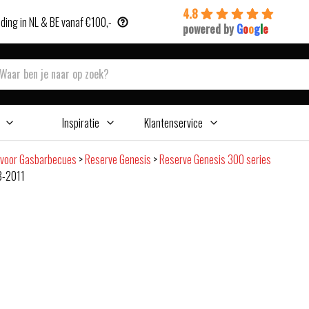
4.8
ding in NL & BE vanaf €100,-
powered by
G
o
o
g
l
e
Inspiratie
Klantenservice
 voor Gasbarbecues
>
Reserve Genesis
>
Reserve Genesis 300 series
8-2011