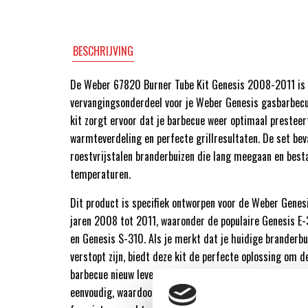
BESCHRIJVING
De Weber 67820 Burner Tube Kit Genesis 2008-2011 is 
vervangingsonderdeel voor je Weber Genesis gasbarbecu
kit zorgt ervoor dat je barbecue weer optimaal presteer
warmteverdeling en perfecte grillresultaten. De set be
roestvrijstalen branderbuizen die lang meegaan en best
temperaturen.
Dit product is specifiek ontworpen voor de Weber Genes
jaren 2008 tot 2011, waaronder de populaire Genesis E-
en Genesis S-310. Als je merkt dat je huidige branderbu
verstopt zijn, biedt deze kit de perfecte oplossing om d
barbecue nieuw leven in te blazen. De installatie van de 
eenvoudig, waardoor je snel weer aan de slag kunt met he