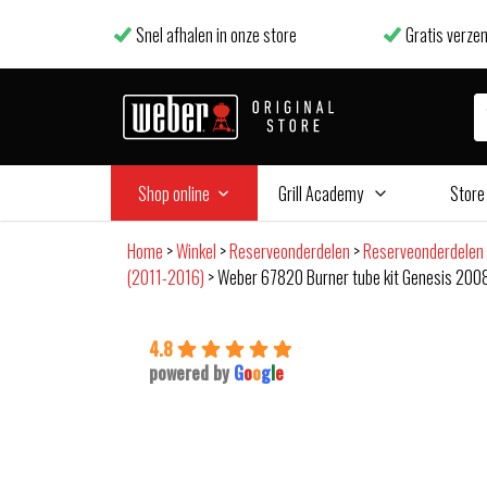
Snel afhalen in onze store
Gratis verzen
Shop online
Grill Academy
Store
Home
>
Winkel
>
Reserveonderdelen
>
Reserveonderdelen
(2011-2016)
>
Weber 67820 Burner tube kit Genesis 200
4.8
powered by
G
o
o
g
l
e