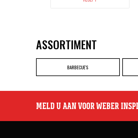
ASSORTIMENT
BARBECUE'S
MELD U AAN VOOR WEBER INSP