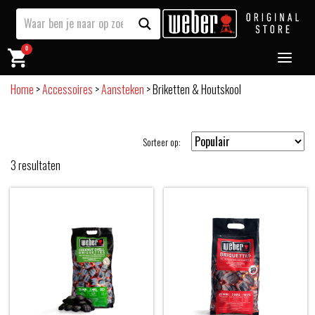
0
Home
>
Accessoires
>
Aansteken
>
Briketten & Houtskool
Sorteer op:
3
resultaten