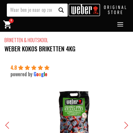
0
BRIKETTEN & HOUTSKOOL
WEBER KOKOS BRIKETTEN 4KG
4.8
powered by
G
o
o
g
l
e