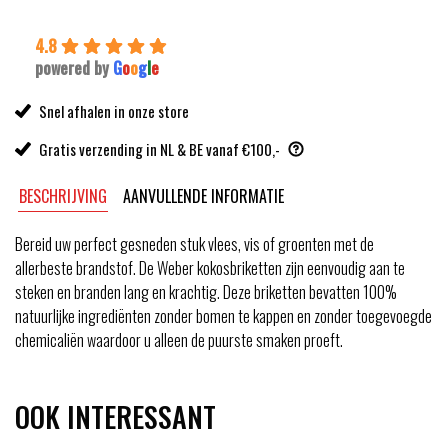
4.8
powered by
G
o
o
g
l
e
Snel afhalen in onze store
Gratis verzending in NL & BE vanaf €100,-
BESCHRIJVING
AANVULLENDE INFORMATIE
Bereid uw perfect gesneden stuk vlees, vis of groenten met de
allerbeste brandstof. De Weber kokosbriketten zijn eenvoudig aan te
steken en branden lang en krachtig. Deze briketten bevatten 100%
natuurlijke ingrediënten zonder bomen te kappen en zonder toegevoegde
chemicaliën waardoor u alleen de puurste smaken proeft.
OOK INTERESSANT