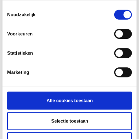
INSPIRATIE
Toestemmingsselectie
Noodzakelijk
RECEPTEN EN TIPS
VAN ONZE GRILL MASTERS
Voorkeuren
MEER INFORMATIE
Statistieken
Marketing
Alle cookies toestaan
Selectie toestaan