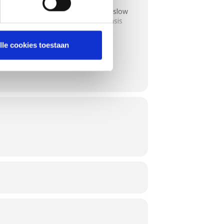
rgers en vleugels tot het low-and-slow
t verfijnen, deze cursus biedt de basis
lle cookies toestaan
een houtskool als gasbarbecue.
ken.
urgers tot rokerige vleugeltjes en
an Weber.