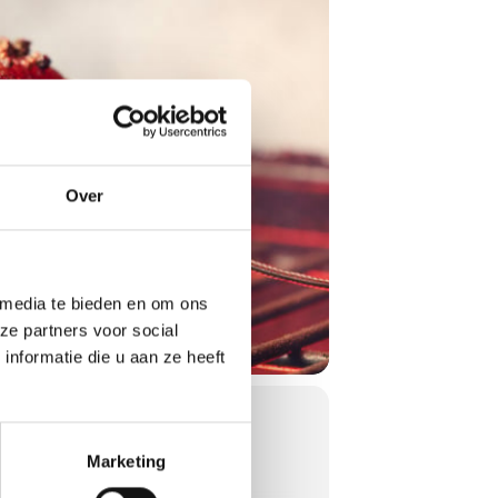
Over
 media te bieden en om ons
ze partners voor social
nformatie die u aan ze heeft
Marketing
rende, deels hands-on ervaring is
e Amerikaanse gerechten.