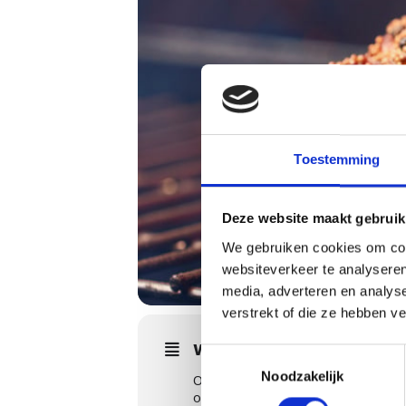
Toestemming
Deze website maakt gebruik
We gebruiken cookies om cont
websiteverkeer te analyseren
media, adverteren en analys
verstrekt of die ze hebben v
WORKSHOPS DETAILS
Toestemmingsselectie
Noodzakelijk
Ontdek de kunst van de klassieke A
ontworpen voor diegenen die de Webe