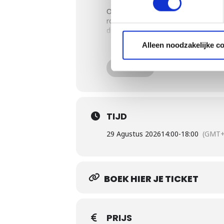
Onder deskundige begeleiding leren
roken van shotgun shells en pastrami
die je nodig hebt om vol vertrouwe
Alleen noodzakelijke c
Je maakt het volledige menu in tea
Daarnaast kan je de big grills, zo
MEER
Nieuw spannend menu – met klass
maïscrème, allemaal bereid op W
Deskundige begeleiding – Leer va
TIJD
Breed scala aan barbecues – Gril
Leer “”the Weber Way””- Ontwikkel
29 Agustus 2026
14:00
-
18:00
(GMT+
BOEK HIER JE TICKET
PRIJS