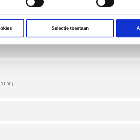
 deelnemers essentiële technieken, van het perfectioneren van hambu
. Of je nu voor het eerst gaat grillen of je barbecuevaardigheden wil
n authentieke Amerikaanse favorieten te maken.
ookies
Selectie toestaan
A
ms van 4 tot 6 personen. Per team heb je de beschikking over zowel 
als de Searwood, Summit gas, Summit Kamado en WSM 57, ook gebrui
ieke Amerikaanse barbecuefavorieten, van sappige pistrami en hamb
eber-wijze.
n een getrainde Weber Grill Master met hands-on instructie.
l met de nieuwste gas-, houtskool-, pellet- en elektrische modellen v
 essentiële grilltechnieken voor perfecte resultaten.”
01:00)