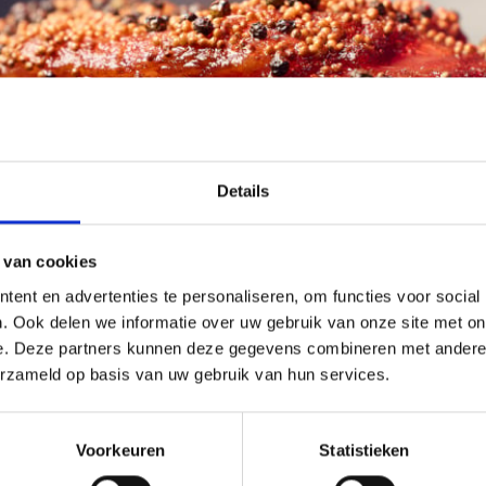
Details
 van cookies
ent en advertenties te personaliseren, om functies voor social
. Ook delen we informatie over uw gebruik van onze site met on
e. Deze partners kunnen deze gegevens combineren met andere i
erzameld op basis van uw gebruik van hun services.
Voorkeuren
Statistieken
merikaanse barbecue met Weber’s American Classics. Deze vier uur du
r Way onder de knie willen krijgen tijdens het grillen van iconisch