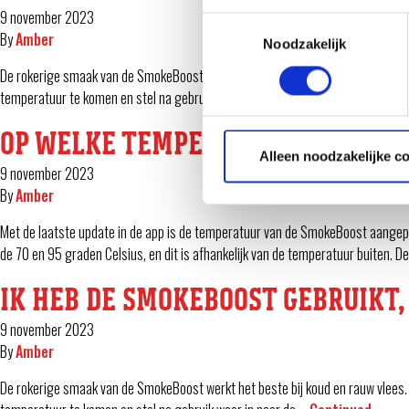
9 november 2023
Toestemmingsselectie
By
Amber
Noodzakelijk
De rokerige smaak van de SmokeBoost werkt het beste bij koud en rauw vlees. 
temperatuur te komen en stel na gebruik weer in naar de …
Continued
OP WELKE TEMPERATUUR STAAT DE
Alleen noodzakelijke c
9 november 2023
By
Amber
Met de laatste update in de app is de temperatuur van de SmokeBoost aangep
de 70 en 95 graden Celsius, en dit is afhankelijk van de temperatuur buiten. 
IK HEB DE SMOKEBOOST GEBRUIKT
9 november 2023
By
Amber
De rokerige smaak van de SmokeBoost werkt het beste bij koud en rauw vlees. 