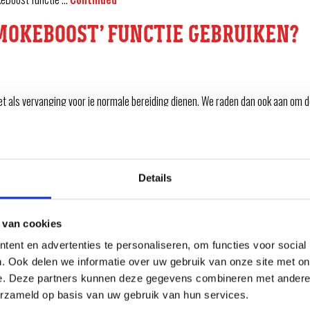
SMOKEBOOST’ FUNCTIE GEBRUIKEN?
 als vervanging voor je normale bereiding dienen. We raden dan ook aan om de
en krijgen …
Continued
’ FUNCTIE GEBRUIKEN?
Details
We raden daarom aan de SmokeBoost functie te gebruiken aan het begin in de e
 van cookies
ent en advertenties te personaliseren, om functies voor social
. Ook delen we informatie over uw gebruik van onze site met on
 AAN HET EINDE VAN MIJN SESSIE 
e. Deze partners kunnen deze gegevens combineren met andere i
erzameld op basis van uw gebruik van hun services.