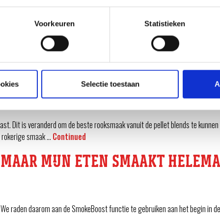
Voorkeuren
Statistieken
We raden daarom aan de SmokeBoost functie te gebruiken aan het begin in de e
 ‘SMOKEBOOST’ STANDAARD INGEST
ookies
Selectie toestaan
A
ast. Dit is veranderd om de beste rooksmaak vanuit de pellet blends te kunn
De rokerige smaak …
Continued
, MAAR MIJN ETEN SMAAKT HELEMA
We raden daarom aan de SmokeBoost functie te gebruiken aan het begin in de e