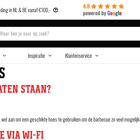
4.8
ding in NL & BE vanaf €100,-
powered by
G
o
o
g
l
e
Inspiratie
Klantenservice
S
ATEN STAAN?
n wel aan om een geschikte hoes te gebruiken om de barbecue zo veel mogelij
 VIA WI-FI