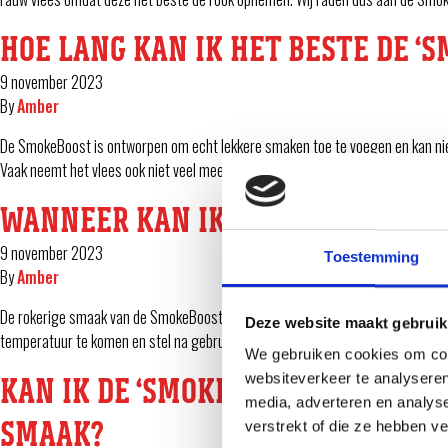
HOE LANG KAN IK HET BESTE DE ‘
9 november 2023
By
Amber
De SmokeBoost is ontworpen om echt lekkere smaken toe te voegen en kan niet
Vaak neemt het vlees ook niet veel meer rook op dan dat. De volgende gerecht
WANNEER KAN IK DE ‘SMOKEBOOST
9 november 2023
Toestemming
By
Amber
De rokerige smaak van de SmokeBoost werkt het beste bij koud en rauw vlees. 
Deze website maakt gebruik
temperatuur te komen en stel na gebruik weer in naar de …
Continued
We gebruiken cookies om cont
websiteverkeer te analyseren
KAN IK DE ‘SMOKEBOOST’ FUNCTIE
media, adverteren en analys
SMAAK?
verstrekt of die ze hebben v