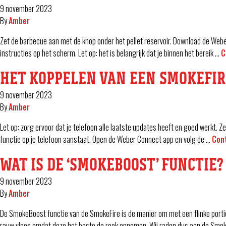
9 november 2023
By
Amber
Zet de barbecue aan met de knop onder het pellet reservoir. Download de Weber
instructies op het scherm. Let op: het is belangrijk dat je binnen het bereik …
C
HET KOPPELEN VAN EEN SMOKEFIR
9 november 2023
By
Amber
Let op: zorg ervoor dat je telefoon alle laatste updates heeft en goed werkt. 
functie op je telefoon aanstaat. Open de Weber Connect app en volg de …
Con
WAT IS DE ‘SMOKEBOOST’ FUNCTIE?
9 november 2023
By
Amber
De SmokeBoost functie van de SmokeFire is de manier om met een flinke portie
rauw vlees omdat deze het beste de rook opnemen. Wij raden dus aan de Smo