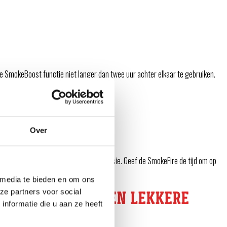
 SmokeBoost functie niet langer dan twee uur achter elkaar te gebruiken.
Over
erste 1 tot 2 uur van je barbecue sessie. Geef de SmokeFire de tijd om op
 media te bieden en om ons
ze partners voor social
GEBRUIKEN VOOR EEN LEKKERE
nformatie die u aan ze heeft