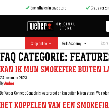
Snel afhalen in onze store
Gratis verzen
Shop online
Grill Academy
Store
FAQ CATEGORIE:
FEATURE
KAN IK MIJN SMOKEFIRE BUITEN L
23 november 2023
By
Amber
De Weber Connect Console is waterproof en kan buiten blijven staan. We rade
HET KOPPELEN VAN EEN SMOKEFIRE