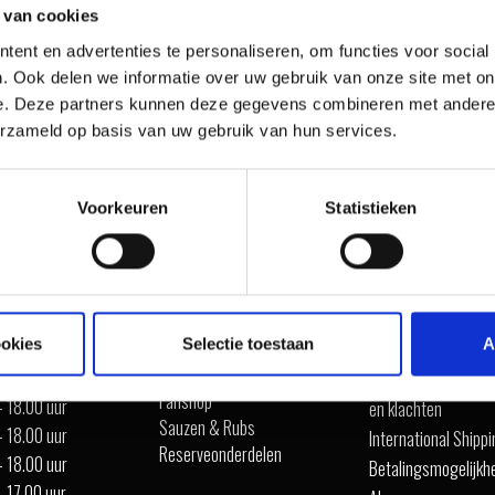
 van cookies
ent en advertenties te personaliseren, om functies voor social
. Ook delen we informatie over uw gebruik van onze site met on
e. Deze partners kunnen deze gegevens combineren met andere i
erzameld op basis van uw gebruik van hun services.
IRATIE
Voorkeuren
Statistieken
SHOP ONLINE
ALGEMEEN
ookies
Selectie toestaan
A
Barbecue's
ten
Garantie
Accessoires
- 18.00 uur
Verzenden, retour s
Fanshop
- 18.00 uur
en klachten
Sauzen & Rubs
- 18.00 uur
International Shipp
Reserveonderdelen
- 18.00 uur
Betalingsmogelijkh
- 17.00 uur