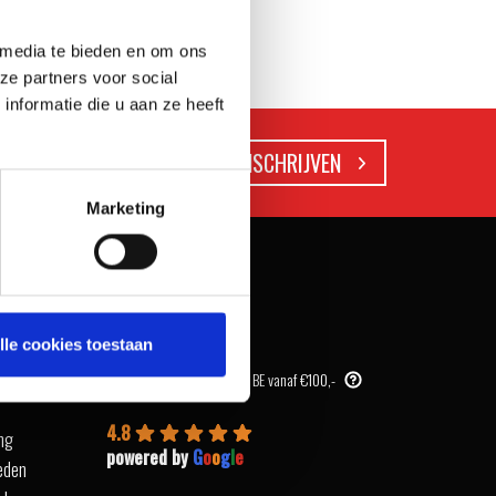
 media te bieden en om ons
ze partners voor social
nformatie die u aan ze heeft
Marketing
WAAROM WEBERSTORE?
lle cookies toestaan
Snel afhalen in onze store
turen
Gratis verzending in NL & BE vanaf €100,-
4.8
ing
powered by
G
o
o
g
l
e
eden