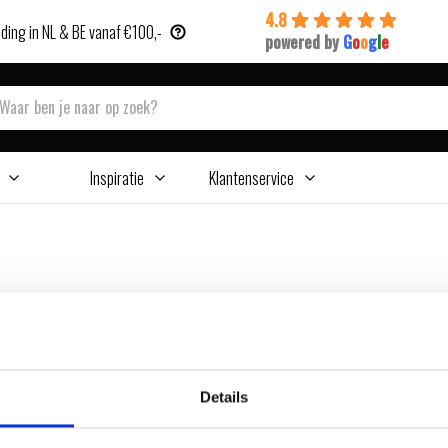
4.8
ding in NL & BE vanaf €100,-
powered by
G
o
o
g
l
e
Inspiratie
Klantenservice
Details
ebruiken?