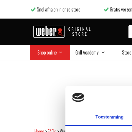
Snel afhalen in onze store
Gratis verzen
Shop online
Grill Academy
Store
Toestemming
Home
>
FAQs
>
Wanneer kan ik de ‘SmokeBoost’ functie g