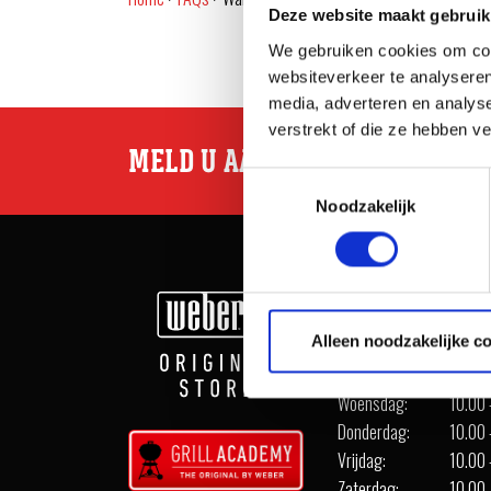
Deze website maakt gebruik
We gebruiken cookies om cont
websiteverkeer te analyseren
media, adverteren en analys
verstrekt of die ze hebben v
MELD U AAN VOOR WEBER INSP
Toestemmingsselectie
Noodzakelijk
OPENINGSTIJDEN
Alleen noodzakelijke c
Maandag:
Geslo
Dinsdag:
10.00 
Woensdag:
10.00 
Donderdag:
10.00 
Vrijdag:
10.00 
Zaterdag:
10.00 