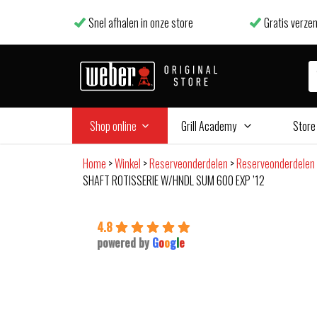
Snel afhalen in onze store
Gratis verzen
Shop online
Grill Academy
Store
Home
>
Winkel
>
Reserveonderdelen
>
Reserveonderdelen
SHAFT ROTISSERIE W/HNDL SUM 600 EXP ’12
4.8
powered by
G
o
o
g
l
e