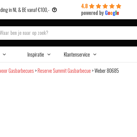
4.8
ding in NL & BE vanaf €100,-
powered by
G
o
o
g
l
e
Inspiratie
Klantenservice
 voor Gasbarbecues
>
Reserve Summit Gasbarbecue
>
Weber 80685