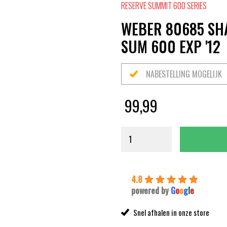
RESERVE SUMMIT 600 SERIES
WEBER 80685 SH
SUM 600 EXP '12
NABESTELLING MOGELIJK
99,99
4.8
powered by
G
o
o
g
l
e
Snel afhalen in onze store