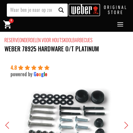
0
RESERVEONDERDELEN VOOR HOUTSKOOLBARBECUES
WEBER 78925 HARDWARE O/T PLATINUM
4.8
powered by
G
o
o
g
l
e