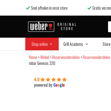
Snel afhalen in onze store
Gratis verzen
Shop online
Grill Academy
Store
Home
>
Winkel
>
Reserveonderdelen
>
Reserveonderdelen
mbar Genesis 320
4.8
powered by
G
o
o
g
l
e