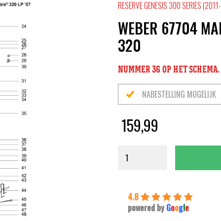
RESERVE GENESIS 300 SERIES (2011
WEBER 67704 MA
320
NUMMER 36 OP HET SCHEMA.
NABESTELLING MOGELIJK
159,99
4.8
powered by
G
o
o
g
l
e