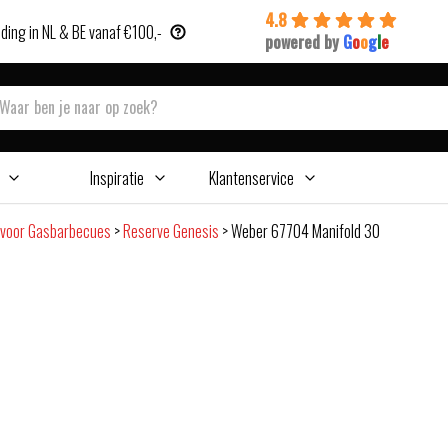
4.8
ding in NL & BE vanaf €100,-
powered by
G
o
o
g
l
e
Inspiratie
Klantenservice
 voor Gasbarbecues
>
Reserve Genesis
>
Weber 67704 Manifold 30