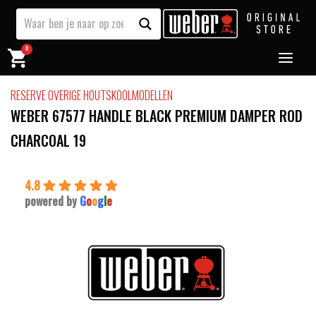
0
RESERVE OVERIGE HOUTSKOOLMODELLEN
WEBER 67577 HANDLE BLACK PREMIUM DAMPER ROD
CHARCOAL 19
4.8
powered by
G
o
o
g
l
e