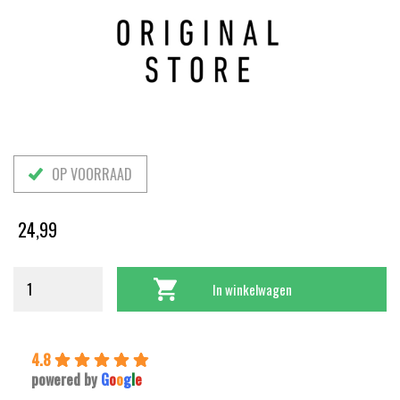
OP VOORRAAD
24,99
In winkelwagen
4.8
powered by
G
o
o
g
l
e