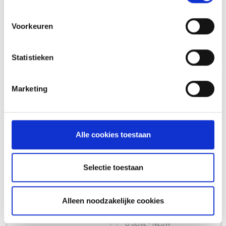
Q1100N / Q1200N
Q2100N / Q2200N / Q2800N+
Q SERIE - NIEUW
Q SERIE - NIEUW
Voorkeuren
99,99
154,99
Statistieken
NIEUW
Marketing
Alle cookies toestaan
Selectie toestaan
VOLLEDIGE PLANCHA VOOR Q
3200N+
ALUMINIUM LEKBAKJES - 10
Alleen noodzakelijke cookies
STUKS
Q SERIE - NIEUW
Q SERIE - NIEUW