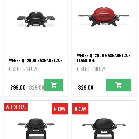
WEBER Q 1200N GASBARBECUE
WEBER Q 1200N GASBARBECUE
FLAME RED
Q SERIE - NIEUW
Q SERIE - NIEUW
Oorspronkelijke
Huidige
299,00
329,00
329,00
prijs
prijs
was:
is:
HOT DEAL
NIEUW
NIEUW
329,00.
299,00.