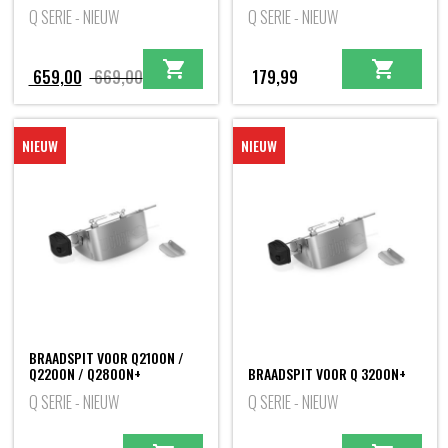
Q SERIE - NIEUW
Q SERIE - NIEUW
Oorspronkelijke
Huidige
659,00
669,00
179,99
prijs
prijs
was:
is:
NIEUW
NIEUW
669,00.
659,00.
BRAADSPIT VOOR Q2100N /
Q2200N / Q2800N+
BRAADSPIT VOOR Q 3200N+
Q SERIE - NIEUW
Q SERIE - NIEUW