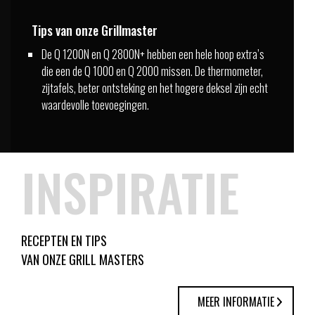
Tips van onze Grillmaster
De Q 1200N en Q 2800N+ hebben een hele hoop extra’s
die een de Q 1000 en Q 2000 missen. De thermometer,
zijtafels, beter ontsteking en het hogere deksel zijn echt
waardevolle toevoegingen.
INSPIRATIE
RECEPTEN EN TIPS
VAN ONZE GRILL MASTERS
MEER INFORMATIE