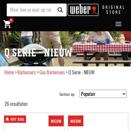
0
Q SERIE - NIEUW
Home
>
Barbecue's
>
Gas Barbecues
>
Q Serie - NIEUW
Sorteer op:
26
resultaten
HOT DEAL
NIEUW
NIEUW