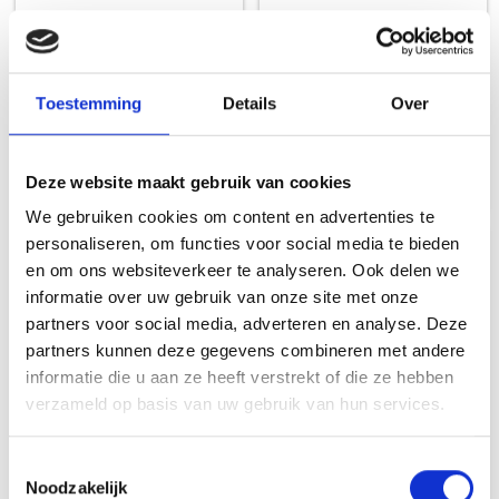
HALVE PLANCHA VOOR Q2100N
HALVE PLANCHA VOOR Q
/ Q2200N / Q2800N+
3200N+
Toestemming
Details
Over
Q SERIE - NIEUW
Q SERIE - NIEUW
79,99
89,99
Deze website maakt gebruik van cookies
We gebruiken cookies om content en advertenties te
personaliseren, om functies voor social media te bieden
NIEUW
NIEUW
en om ons websiteverkeer te analyseren. Ook delen we
informatie over uw gebruik van onze site met onze
partners voor social media, adverteren en analyse. Deze
partners kunnen deze gegevens combineren met andere
informatie die u aan ze heeft verstrekt of die ze hebben
verzameld op basis van uw gebruik van hun services.
Toestemmingsselectie
Noodzakelijk
VOLLEDIGE PLANCHA VOOR
VOLLEDIGE PLANCHA VOOR