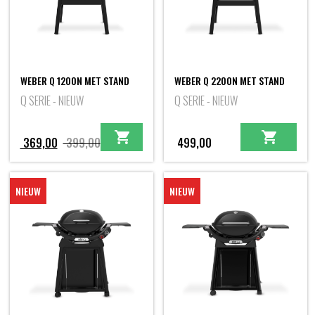
WEBER Q 1200N MET STAND
WEBER Q 2200N MET STAND
Q SERIE - NIEUW
Q SERIE - NIEUW
Oorspronkelijke
Huidige
369,00
399,00
499,00
prijs
prijs
was:
is:
NIEUW
NIEUW
399,00.
369,00.