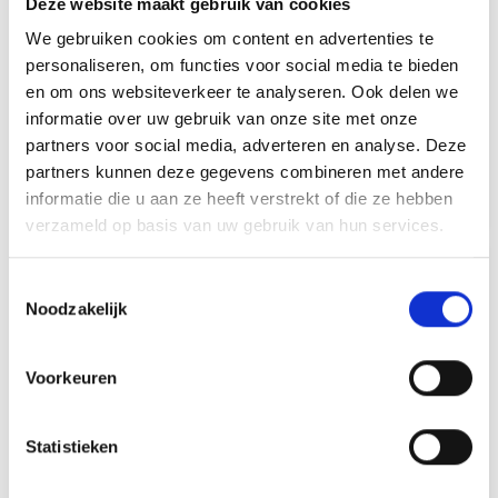
Deze website maakt gebruik van cookies
We gebruiken cookies om content en advertenties te
WARMHOUDREK MET TWEE
personaliseren, om functies voor social media te bieden
NIVEAUS VOOR PLANCHA
WEBER 3-DELIGE BAKPLAAT
en om ons websiteverkeer te analyseren. Ook delen we
GPD/GPSB 76 CM
STARTERSET
informatie over uw gebruik van onze site met onze
BARBECUETOOLS
BARBECUETOOLS
partners voor social media, adverteren en analyse. Deze
partners kunnen deze gegevens combineren met andere
52,99
49,99
informatie die u aan ze heeft verstrekt of die ze hebben
verzameld op basis van uw gebruik van hun services.
Toestemmingsselectie
Noodzakelijk
Voorkeuren
Statistieken