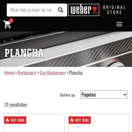
0
PLANCHA
Home
>
Barbecue's
>
Gas Barbecues
>
Plancha
Sorteer op:
31
resultaten
HOT DEAL
HOT DEAL