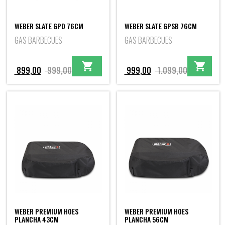
WEBER SLATE GPD 76CM
WEBER SLATE GPSB 76CM
GAS BARBECUES
GAS BARBECUES
Oorspronkelijke
Huidige
Oorspronkel
Huidige
899,00
999,00
999,00
1.099,00
prijs
prijs
prijs
prijs
was:
is:
was:
is:
999,00.
899,00.
1.099,00.
999,00.
WEBER PREMIUM HOES
WEBER PREMIUM HOES
PLANCHA 43CM
PLANCHA 56CM