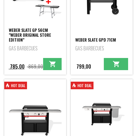
WEBER SLATE GP 56CM
"WEBER ORIGINAL STORE
EDITION"
WEBER SLATE GPD 71CM
GAS BARBECUES
GAS BARBECUES
Oorspronkelijke
Huidige
785,00
869,00
799,00
prijs
prijs
was:
is:
HOT DEAL
HOT DEAL
869,00.
785,00.