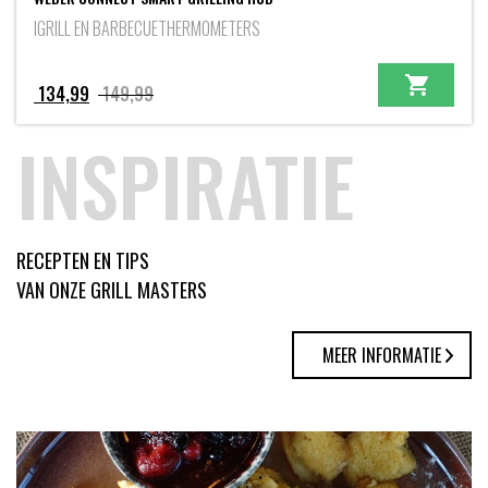
IGRILL EN BARBECUETHERMOMETERS
Oorspronkelijke
Huidige
134,99
149,99
prijs
prijs
INSPIRATIE
was:
is:
149,99.
134,99.
RECEPTEN EN TIPS
VAN ONZE GRILL MASTERS
MEER INFORMATIE