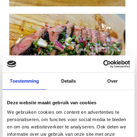
Toestemming
Details
Over
Deze website maakt gebruik van cookies
We gebruiken cookies om content en advertenties te
personaliseren, om functies voor social media te bieden
Tips
en om ons websiteverkeer te analyseren. Ook delen we
Hou het vlees warm door hem in een oven 50 te plaatsen.
informatie over uw gebruik van onze site met onze