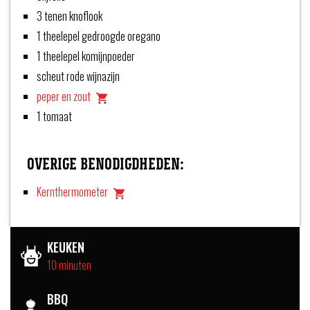
3 tenen knoflook
1 theelepel gedroogde oregano
1 theelepel komijnpoeder
scheut rode wijnazijn
peper en zout
1 tomaat
OVERIGE BENODIGDHEDEN:
Kernthermometer
KEUKEN
10 minuten
BBQ