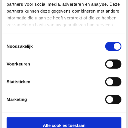
De temperatuur zal dan niet verder doorslaan, maar de
partners voor social media, adverteren en analyse. Deze
sappen verdelen zich mooi door het vlees.
partners kunnen deze gegevens combineren met andere
informatie die u aan ze heeft verstrekt of die ze hebben
verzameld op basis van uw gebruik van hun services.
Toestemmingsselectie
AANBEVOLEN ACCESOIRES
Noodzakelijk
OOK LEUK VOOR ANDERE RECEPTEN
Voorkeuren
HOT DEAL
Statistieken
Marketing
Alle cookies toestaan