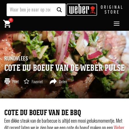
0
RUNDVLEES
COTE DU BOEUF VAN DE WEBER PULSE
Print
Favoriet
Delen
COTE DU BOEUF VAN DE BBQ
Een dikke steak van de barbecue is altijd een mooi geluksmomentje. Met
dit recept laten we je zien hoe we een cote du boeuf maken op een
Weber