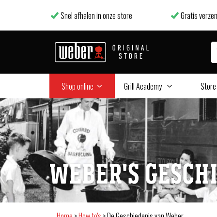
Snel afhalen in onze store
Gratis verzen
Shop online
Grill Academy
Store
WEBER'S GESCHI
Home
>
How to's
>
De Geschiedenis van Weber