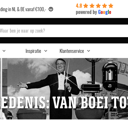
4.8
ding in NL & BE vanaf €100,-
powered by
G
o
o
g
l
e
Inspiratie
Klantenservice
EDENIS: VAN BOEI TO