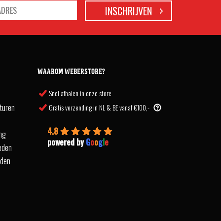
WAAROM WEBERSTORE?
Snel afhalen in onze store
turen
Gratis verzending in NL & BE vanaf €100,-
4.8
ing
powered by
G
o
o
g
l
e
eden
rden