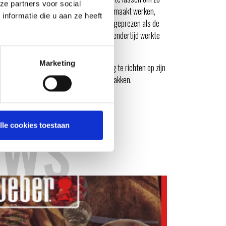
ze partners voor social
t; het vuur ging uit. Nadat er gaten in gemaakt werken,
nformatie die u aan ze heeft
het barbecueën. Lang werd deze vorm aangeprezen als de
ën. Dit was niet helemaal waar, maar toendertijd werkte
Marketing
en met metaalbewerken en zich volledig te richten op zijn
uden, mocht zijn bedrijf niet goed uitpakken.
UWS
lle cookies toestaan