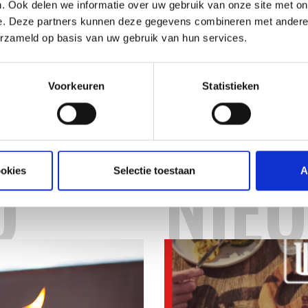
. Ook delen we informatie over uw gebruik van onze site met on
een nieuwe grill te maken. Dit werkte aanvankelijk nie
e. Deze partners kunnen deze gegevens combineren met andere i
bleek pas hoe effectief en fijn deze vorm was voor 
erzameld op basis van uw gebruik van hun services.
best mogelijke en efficiënste vorm voor het barbecue
het goed!
Voorkeuren
Statistieken
Stephen besloot halverwege de jaren ’50 om te stopp
barbecue’s. Hij had wel met opzet de naam Weber beho
O
NIE
ookies
Selectie toestaan
A