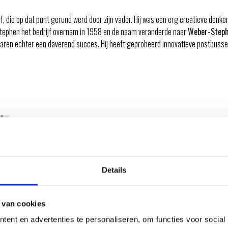
jf, die op dat punt gerund werd door zijn vader. Hij was een erg creatieve denke
 Stephen het bedrijf overnam in 1958 en de naam veranderde naar
Weber-Steph
 waren echter een daverend succes. Hij heeft geprobeerd innovatieve postbuss
Stephen, die inmiddels een flinke familie had opgebou
gezellig om met het gezin bij elkaar te komen en eten
gerechten hierbij te bereiden op een soort vuurkorf 
de open bovenkant erg slecht was voor het vlees. Nie
weer in het algemeen, maar degene die aan het grill
Details
kwam ook het risico dat het vlees helemaal onder de a
Stephen het zat, en besloot een oplossing te bedenk
 van cookies
In dit jaar was het metaalbewerkingsbedrijf nog zeer
ent en advertenties te personaliseren, om functies voor social
kustwacht en een bootclub in Chicago. Stephen beslo