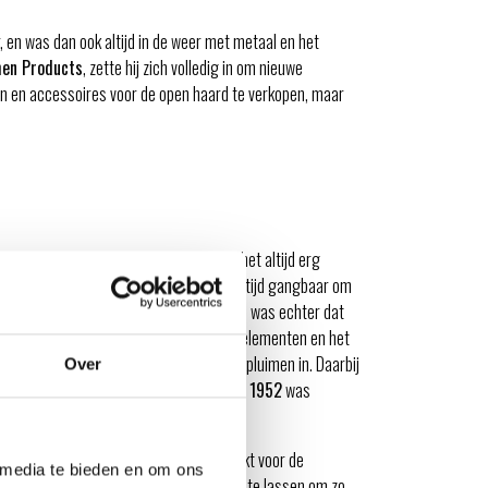
r, en was dan ook altijd in de weer met metaal en het
en Products
, zette hij zich volledig in om nieuwe
en en accessoires voor de open haard te verkopen, maar
wd met in totaal twaalf kinderen, vond het altijd erg
 te bereiden op de grill. Het was in deze tijd gangbaar om
gevuld met houtskool. Het nadeel hieraan was echter dat
t alleen werd deze blootgesteld aan de elementen en het
en was ademde onbewust ook grote rookpluimen in. Daarbij
Over
s zat als er een briesje voorbij kwam. In
1952
was
en.
 actief, en werden er veel boeien gemaakt voor de
 media te bieden en om ons
ot twee helften van een boei aan elkaar te lassen om zo