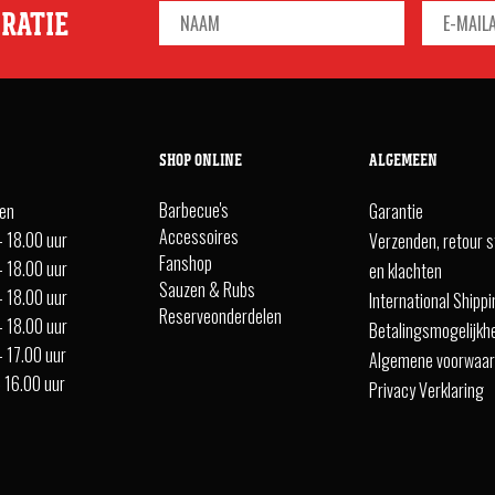
IRATIE
SHOP ONLINE
ALGEMEEN
Barbecue's
ten
Garantie
Accessoires
- 18.00 uur
Verzenden, retour s
Fanshop
- 18.00 uur
en klachten
Sauzen & Rubs
- 18.00 uur
International Shipp
Reserveonderdelen
- 18.00 uur
Betalingsmogelijkh
- 17.00 uur
Algemene voorwaa
- 16.00 uur
Privacy Verklaring