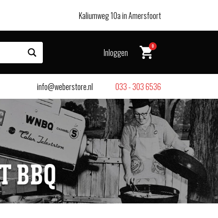
Kaliumweg 10a in Amersfoort
0
Inloggen
info@weberstore.nl
033 - 303 6536
T BBQ