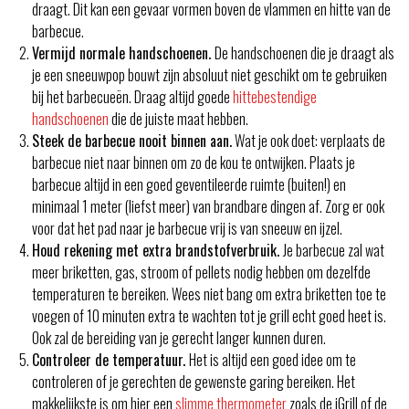
draagt. Dit kan een gevaar vormen boven de vlammen en hitte van de
barbecue.
Vermijd normale handschoenen.
De handschoenen die je draagt als
je een sneeuwpop bouwt zijn absoluut niet geschikt om te gebruiken
bij het barbecueën. Draag altijd goede
hittebestendige
handschoenen
die de juiste maat hebben.
Steek de barbecue nooit binnen aan.
Wat je ook doet: verplaats de
barbecue niet naar binnen om zo de kou te ontwijken. Plaats je
barbecue altijd in een goed geventileerde ruimte (buiten!) en
minimaal 1 meter (liefst meer) van brandbare dingen af. Zorg er ook
voor dat het pad naar je barbecue vrij is van sneeuw en ijzel.
Houd rekening met extra brandstofverbruik.
Je barbecue zal wat
meer briketten, gas, stroom of pellets nodig hebben om dezelfde
temperaturen te bereiken. Wees niet bang om extra briketten toe te
voegen of 10 minuten extra te wachten tot je grill echt goed heet is.
Ook zal de bereiding van je gerecht langer kunnen duren.
Controleer de temperatuur.
Het is altijd een goed idee om te
controleren of je gerechten de gewenste garing bereiken. Het
makkelijkste is om hier een
slimme thermometer
zoals de iGrill of de