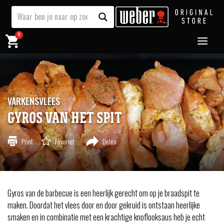
0
VARKENSVLEES
GYROS VAN HET SPIT
Print
Favoriet
Delen
Gyros van de barbecue is een heerlijk gerecht om op je braadspit te
maken. Doordat het vlees door en door gekruid is ontstaan heerlijke
smaken en in combinatie met een krachtige knoflooksaus heb je echt