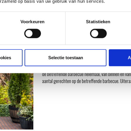
erzameld op basis van uw gebruik van hun services.
Voorkeuren
Statistieken
ES
ookies
Selectie toestaan
A
Wil jij je barbecue helemaal uitspelen? Of precies we
aanschaft? Dan is een Barbecue sessie de workshop d
de betreffende barbecue helemaal, van binnen en v
aantal gerechten op de betreffende barbecue. Uiteraa