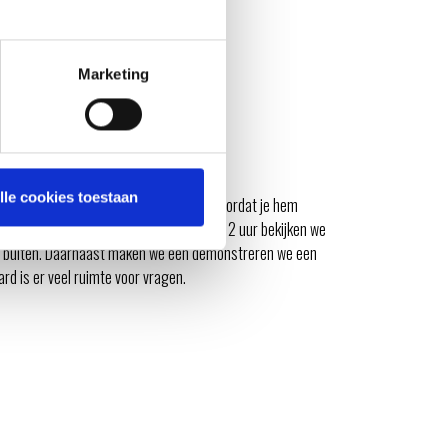
Marketing
lle cookies toestaan
ten hoe een barbecue in elkaar steekt voordat je hem
ie je zoekt. Tijdens deze workshop van 2 uur bekijken we
an buiten. Daarnaast maken we een demonstreren we een
rd is er veel ruimte voor vragen.