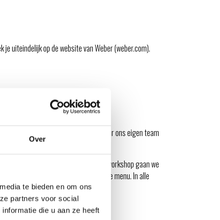
k je uiteindelijk op de website van Weber (weber.com).
cue workshops.
Deze workshops zijn door ons eigen team
Over
aafste gerechten.
y Brewing, een
Bierspecial
! Tijdens de workshop gaan we
 Per seizoen hebben we een deels nieuwe menu. In alle
ij elk gerecht een bijpassend biertje.
 media te bieden en om ons
ze partners voor social
nformatie die u aan ze heeft