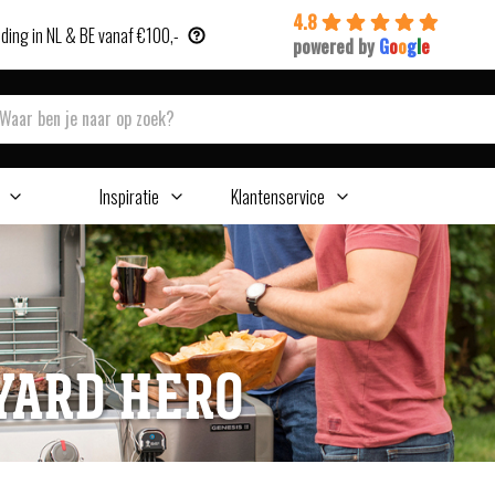
4.8
ding in NL & BE vanaf €100,-
powered by
G
o
o
g
l
e
Inspiratie
Klantenservice
YARD HERO