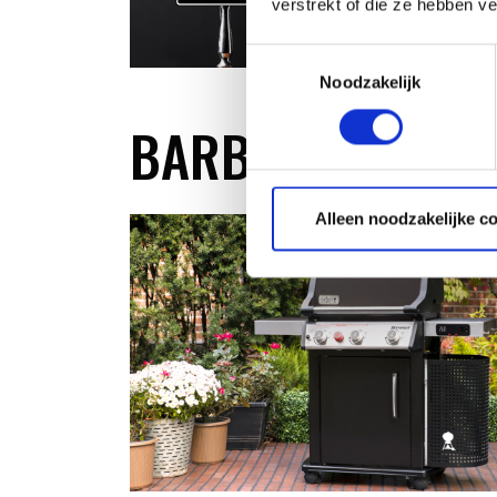
verstrekt of die ze hebben v
Toestemmingsselectie
Noodzakelijk
BARBECUE SESSI
Alleen noodzakelijke c