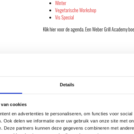
Winter
Vegetarische Workshop
Vis Special
Klik hier voor de agenda. Een Weber Grill Academy boe
 SPECIALS
Op veler verzoek geven we sinds 2022 “eigen”
barbe
Details
samengesteld en bevatten de leukste lekkerste en g
Momenteel hebben we, in samenwerking met RockCit
 van cookies
slag met de verschillende soorten bier van RockCity.
gerechten staat bier centraal en uiteraard serveren b
ent en advertenties te personaliseren, om functies voor social
. Ook delen we informatie over uw gebruik van onze site met on
e. Deze partners kunnen deze gegevens combineren met andere i