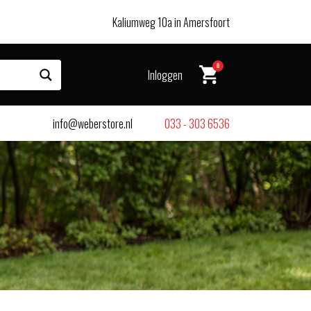
Kaliumweg 10a in Amersfoort
0
Inloggen
info@weberstore.nl
033 - 303 6536