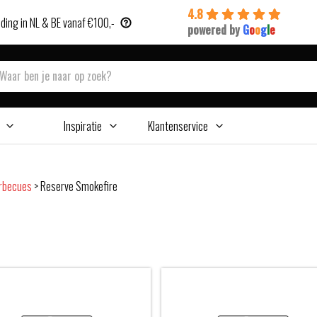
4.8
ding in NL & BE vanaf €100,-
powered by
G
o
o
g
l
e
Inspiratie
Klantenservice
arbecues
>
Reserve Smokefire