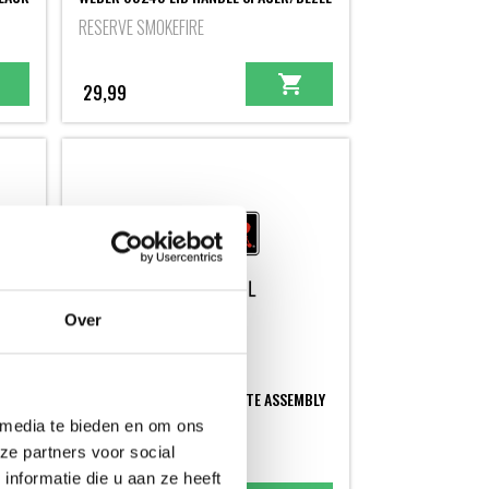
RESERVE SMOKEFIRE
29,99
Over
E,
WEBER 69374 WELDED CHUTE ASSEMBLY
SMOKEFIRE '20
 media te bieden en om ons
RESERVE SMOKEFIRE
ze partners voor social
nformatie die u aan ze heeft