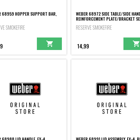
 68959 HOPPER SUPPORT BAR,
WEBER 68972 SIDE TABLE/SIDE HAN
REINFORCEMENT PLATE/BRACKET S
VE SMOKEFIRE
RESERVE SMOKEFIRE
99
14,99
 68988 LID HANDLE, EX-4
WEBER 68991 LID ASSEMBLY, EX-4, 