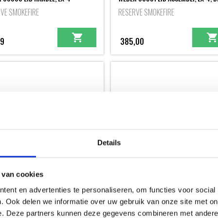
VE SMOKEFIRE
RESERVE SMOKEFIRE
99
385,00
Details
 van cookies
 69259 LID HARDWARE (NUTS &
WEBER 69260 INNER COOKING GRAT
ERS)
GBS, (6MM SS)
ent en advertenties te personaliseren, om functies voor social
VE SMOKEFIRE
RESERVE SMOKEFIRE
. Ook delen we informatie over uw gebruik van onze site met on
e. Deze partners kunnen deze gegevens combineren met andere i