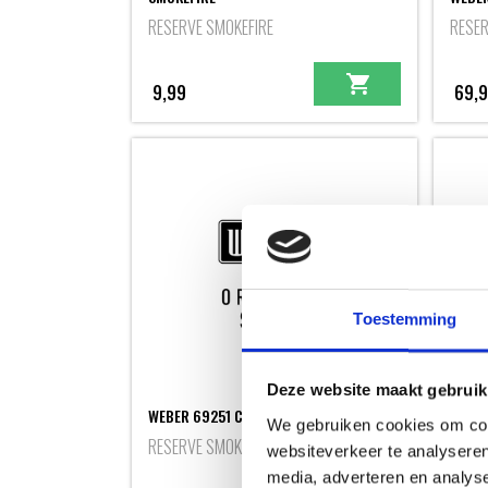
RESERVE SMOKEFIRE
RESER
9,99
69,
Toestemming
Deze website maakt gebruik
WEBER
WEBER 69251 COOKBOX ASSEMBLY, EX-4
WASH
We gebruiken cookies om cont
RESERVE SMOKEFIRE
RESER
websiteverkeer te analyseren
media, adverteren en analys