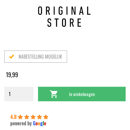
NABESTELLING MOGELIJK
19,99
In winkelwagen
4.8
powered by
G
o
o
g
l
e