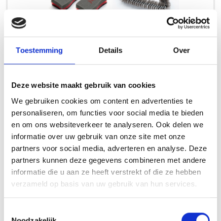
WEBER REINIGINGSSET VOOR HOUTSKOOL & PELLET BARBECUES
Toestemming
Details
Over
REINIGINGSSETS
Deze website maakt gebruik van cookies
49,99
We gebruiken cookies om content en advertenties te
personaliseren, om functies voor social media te bieden
en om ons websiteverkeer te analyseren. Ook delen we
informatie over uw gebruik van onze site met onze
INSPIRATIE
partners voor social media, adverteren en analyse. Deze
partners kunnen deze gegevens combineren met andere
informatie die u aan ze heeft verstrekt of die ze hebben
verzameld op basis van uw gebruik van hun services.
RECEPTEN EN TIPS
Toestemmingsselectie
VAN ONZE GRILL MASTERS
Noodzakelijk