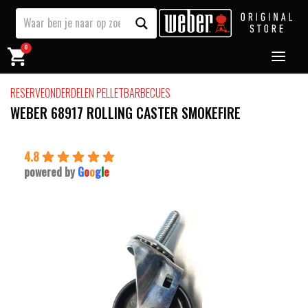
0
RESERVEONDERDELEN PELLETBARBECUES
WEBER 68917 ROLLING CASTER SMOKEFIRE
4.8
powered by
G
o
o
g
l
e