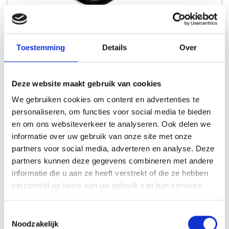
BARBECUEWANT
Toestemming
Details
Over
HANDSCHOENEN
17,99
Deze website maakt gebruik van cookies
We gebruiken cookies om content en advertenties te
personaliseren, om functies voor social media te bieden
en om ons websiteverkeer te analyseren. Ook delen we
informatie over uw gebruik van onze site met onze
INSPIRATIE
partners voor social media, adverteren en analyse. Deze
partners kunnen deze gegevens combineren met andere
informatie die u aan ze heeft verstrekt of die ze hebben
verzameld op basis van uw gebruik van hun services.
RECEPTEN EN TIPS
VAN ONZE GRILL MASTERS
Toestemmingsselectie
Noodzakelijk