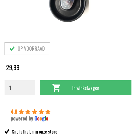
OP VOORRAAD
29,99
In winkelwagen
4.8
powered by
G
o
o
g
l
e
Snel afhalen in onze store