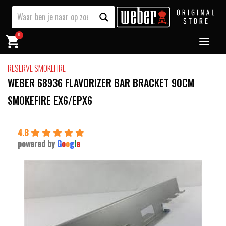
0
RESERVE SMOKEFIRE
WEBER 68936 FLAVORIZER BAR BRACKET 90CM
SMOKEFIRE EX6/EPX6
4.8
powered by
G
o
o
g
l
e