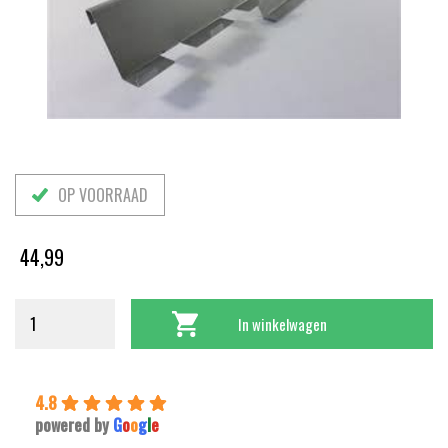
OP VOORRAAD
44,99
In winkelwagen
4.8
powered by
G
o
o
g
l
e