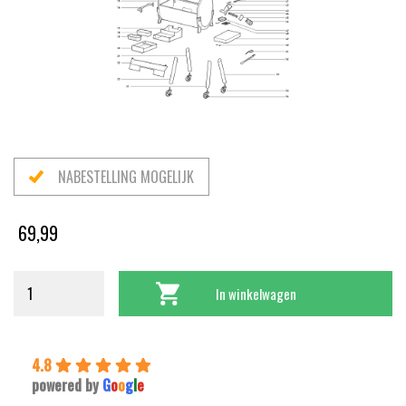
NABESTELLING MOGELIJK
69,99
In winkelwagen
4.8
powered by
G
o
o
g
l
e