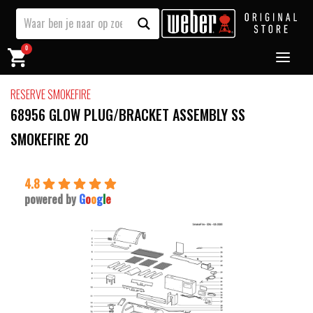
0
RESERVE SMOKEFIRE
68956 GLOW PLUG/BRACKET ASSEMBLY SS
SMOKEFIRE 20
4.8
powered by
G
o
o
g
l
e