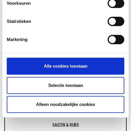
Voorkeuren
GLÜHWEIN VAN DE MASTER
Statistieken
TOUCH UIT DE DUTCH OVEN
RECEPT
Marketing
ASSORTIMENT
Alle cookies toestaan
BARBECUE'S
Selectie toestaan
ACCESSOIRES
Alleen noodzakelijke cookies
SAUZEN & RUBS