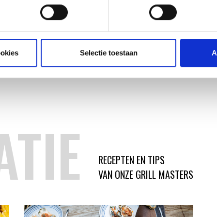
GEËMAILLEERDE GASBARBECUES
REINIGINGSSETS
74,99
ookies
Selectie toestaan
A
ATIE
RECEPTEN EN TIPS
VAN ONZE GRILL MASTERS