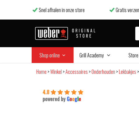
Snel afhalen in onze store
Gratis verzen
Shop online
Grill Academy
Store
Home
>
Winkel
>
Accessoires
>
Onderhouden
>
Lekbakjes
4.8
powered by
G
o
o
g
l
e