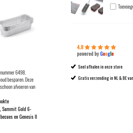
Toevoeg
4.8
powered by
G
o
o
g
l
e
Snel afhalen in onze store
kelnummer 6498.
Gratis verzending in NL & BE va
houd besparen. Deze
n schoon afvoeren van
ookte
, Summit Gold 6-
becues en Genesis II