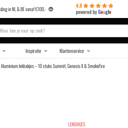
4.8
ding in NL & BE vanaf €100,-
powered by
G
o
o
g
l
e
Inspiratie
Klantenservice
>
Aluminium lekbakjes – 10 stuks Summit, Genesis II & SmokeFire
LEKBAKJES