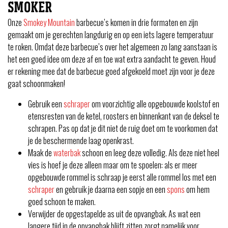
SMOKER
Onze
Smokey Mountain
barbecue’s komen in drie formaten en zijn
gemaakt om je gerechten langdurig en op een iets lagere temperatuur
te roken. Omdat deze barbecue’s over het algemeen zo lang aanstaan is
het een goed idee om deze af en toe wat extra aandacht te geven. Houd
er rekening mee dat de barbecue goed afgekoeld moet zijn voor je deze
gaat schoonmaken!
Gebruik een
schraper
om voorzichtig alle opgebouwde koolstof en
etensresten van de ketel, roosters en binnenkant van de deksel te
schrapen. Pas op dat je dit niet de ruig doet om te voorkomen dat
je de beschermende laag openkrast.
Maak de
waterbak
schoon en leeg deze volledig. Als deze niet heel
vies is hoef je deze alleen maar om te spoelen: als er meer
opgebouwde rommel is schraap je eerst alle rommel los met een
schraper
en gebruik je daarna een sopje en een
spons
om hem
goed schoon te maken.
Verwijder de opgestapelde as uit de opvangbak. As wat een
langere tijd in de opvangbak blijft zitten zorgt namelijk voor