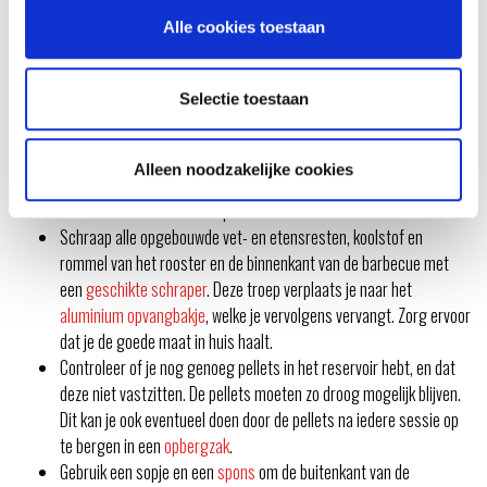
SMOKEFIRE
Alle cookies toestaan
De
Weber Smokefire
is een aparte barbecue die en ongekende smaak
toevoegt aan je gerechten. Deze excentrieke barbecue heeft een paar
Selectie toestaan
extra controlepunten die nagelopen moeten worden.. Zorg er allereerst
voor dat de barbecue volledig afgekoeld is, en loop vervolgens de
volgende stappen na:
Alleen noodzakelijke cookies
Haal de stekker uit het stopcontact.
Schraap alle opgebouwde vet- en etensresten, koolstof en
rommel van het rooster en de binnenkant van de barbecue met
een
geschikte schraper
. Deze troep verplaats je naar het
aluminium opvangbakje
, welke je vervolgens vervangt. Zorg ervoor
dat je de goede maat in huis haalt.
Controleer of je nog genoeg pellets in het reservoir hebt, en dat
deze niet vastzitten. De pellets moeten zo droog mogelijk blijven.
Dit kan je ook eventueel doen door de pellets na iedere sessie op
te bergen in een
opbergzak
.
Gebruik een sopje en een
spons
om de buitenkant van de