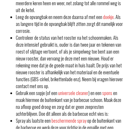
meerdere keren heen en weer, net zolang tot alle rommel weg is
uit de ketel.
Leeg de opvangbak en neem deze daarna af met een
doekje
. Als
as langere tijd in de opvangbak blijft zitten zorgt dit namelijk voor
corrosie.
Controleer de status van het rooster na het schoonmaken. Als
deze intensief gebruikt is, ouder is dan twee jaar en tekenen van
roest of slijtage vertoont, of als je simpelweg toe bent aan een
nieuw rooster, dan vervang je deze met een nieuwe. Houd er
rekening mee dat je de goede maat in huis haalt. De prijs van het
nieuwe rooster is afhankelijk van het materiaal en de eventuele
functies (GBS-cirkel, brikettenlade enz). Neem bij vragen hierover
contact met ons op.
Gebruik een sopje (of een
universele cleaner
) en een
spons
en
maak hiermee de buitenkant van je barbecue schoon. Maak deze
na afloop goed droog en zorg dat er geen zeepresten
achterblijven. Doe dit alleen als de barbecue echt vies is:
Spray als laatste een
beschermende spray
op de buitenkant van
de barbecue en werk deze voorzichtig in de emaille met een