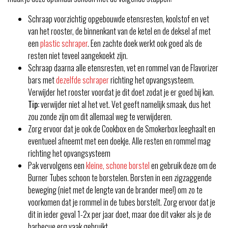
Schraap voorzichtig opgebouwde etensresten, koolstof en vet
van het rooster, de binnenkant van de ketel en de deksel af met
een
plastic schraper
. Een zachte doek werkt ook goed als de
resten niet teveel aangekoekt zijn.
Schraap daarna alle etensresten, vet en rommel van de Flavorizer
bars met
dezelfde schraper
richting het opvangsysteem.
Verwijder het rooster voordat je dit doet zodat je er goed bij kan.
Tip:
verwijder niet al het vet. Vet geeft namelijk smaak, dus het
zou zonde zijn om dit allemaal weg te verwijderen.
Zorg ervoor dat je ook de Cookbox en de Smokerbox leeghaalt en
eventueel afneemt met een doekje. Alle resten en rommel mag
richting het opvangsysteem
Pak vervolgens een
kleine, schone borstel
en gebruik deze om de
Burner Tubes schoon te borstelen. Borsten in een zigzaggende
beweging (niet met de lengte van de brander mee!) om zo te
voorkomen dat je rommel in de tubes borstelt. Zorg ervoor dat je
dit in ieder geval 1-2x per jaar doet, maar doe dit vaker als je de
barbecue erg vaak gebruikt.