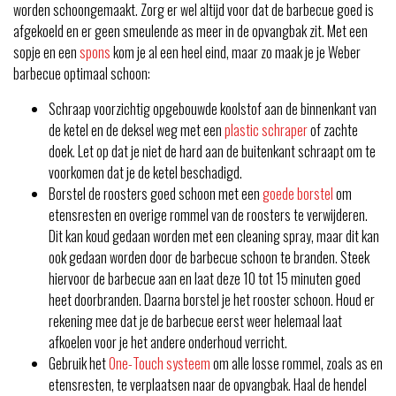
worden schoongemaakt. Zorg er wel altijd voor dat de barbecue goed is
afgekoeld en er geen smeulende as meer in de opvangbak zit. Met een
sopje en een
spons
kom je al een heel eind, maar zo maak je je Weber
barbecue optimaal schoon:
Schraap voorzichtig opgebouwde koolstof aan de binnenkant van
de ketel en de deksel weg met een
plastic schraper
of zachte
doek. Let op dat je niet de hard aan de buitenkant schraapt om te
voorkomen dat je de ketel beschadigd.
Borstel de roosters goed schoon met een
goede borstel
om
etensresten en overige rommel van de roosters te verwijderen.
Dit kan koud gedaan worden met een cleaning spray, maar dit kan
ook gedaan worden door de barbecue schoon te branden. Steek
hiervoor de barbecue aan en laat deze 10 tot 15 minuten goed
heet doorbranden. Daarna borstel je het rooster schoon. Houd er
rekening mee dat je de barbecue eerst weer helemaal laat
afkoelen voor je het andere onderhoud verricht.
Gebruik het
One-Touch systeem
om alle losse rommel, zoals as en
etensresten, te verplaatsen naar de opvangbak. Haal de hendel