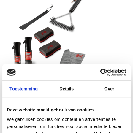
Toestemming
Details
Over
SPARE PARTS
Is er iets aan de hand met je Weber Q of Pulse? Neem dan contact met
ons op.
Vermeld hierbij altijd het serienummer van je barbecue.
Zo
Deze website maakt gebruik van cookies
kunnen we je het beste helpen en kan je snel weer veilig grillen.
We gebruiken cookies om content en advertenties te
personaliseren, om functies voor social media te bieden