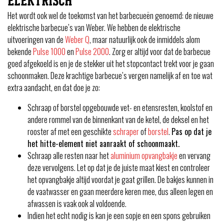
ELEKTRISCH
Het wordt ook wel de toekomst van het barbecueën genoemd: de nieuwe
elektrische barbecue’s van Weber. We hebben de elektrische
uitvoeringen van de
Weber Q
, maar natuurlijk ook de inmiddels alom
bekende
Pulse 1000
en
Pulse 2000
. Zorg er altijd voor dat de barbecue
goed afgekoeld is en je de stekker uit het stopcontact trekt voor je gaan
schoonmaken. Deze krachtige barbecue’s vergen namelijk af en toe wat
extra aandacht, en dat doe je zo:
Schraap of borstel opgebouwde vet- en etensresten, koolstof en
andere rommel van de binnenkant van de ketel, de deksel en het
rooster af met een geschikte
schraper
of
borstel
.
Pas op dat je
het hitte-element niet aanraakt of schoonmaakt.
Schraap alle resten naar het
aluminium opvangbakje
en vervang
deze vervolgens. Let op dat je de juiste maat kiest en controleer
het opvangbakje altijd voordat je gaat grillen. De bakjes kunnen in
de vaatwasser en gaan meerdere keren mee, dus alleen legen en
afwassen is vaak ook al voldoende.
Indien het echt nodig is kan je een sopje en een spons gebruiken